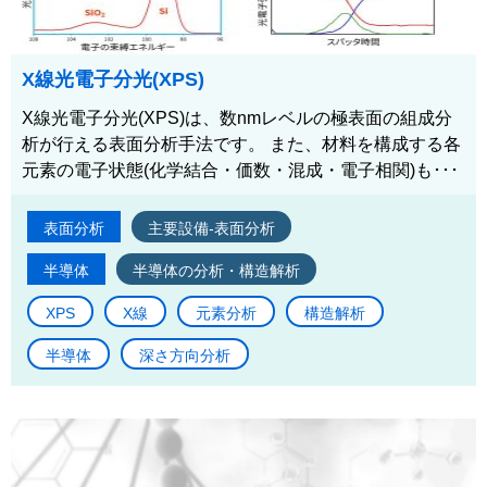
X線光電子分光(XPS)
X線光電子分光(XPS)は、数nmレベルの極表面の組成分
析が行える表面分析手法です。 また、材料を構成する各
元素の電子状態(化学結合・価数・混成・電子相関)も･･･
表面分析
主要設備-表面分析
半導体
半導体の分析・構造解析
XPS
X線
元素分析
構造解析
半導体
深さ方向分析