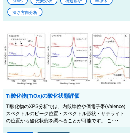
SIMS
元素分析
構造解析
半導体
深さ方向分析
Ti酸化物(TiOx)の酸化状態評価
Ti酸化物のXPS分析では、内殻準位や価電子帯(Valence)
スペクトルのピーク位置・スペクトル形状・サテライト
の位置から酸化状態を調べることが可能です。 こ･･･