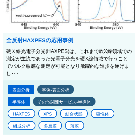
全反射HAXPESの応用事例
硬Ｘ線光電子分光(HAXPES)は、これまで軟X線領域での
測定が主流であった光電子分光を硬X線領域で行うこと
でバルク敏感な測定が可能となり飛躍的な進歩を遂げま
し･･･
表面分析
事例-表面分析
半導体
その他関連サービス-半導体
HAXPES
XPS
結合状態
磁性体
組成分析
多層膜
薄膜