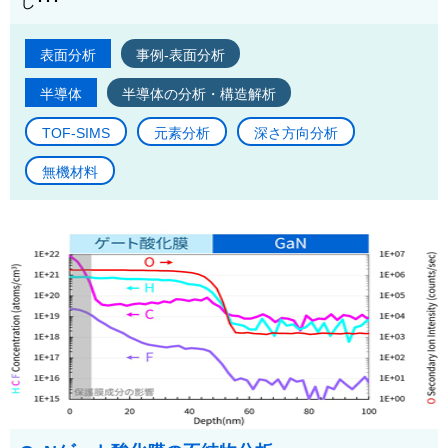
し･･･
表面分析
事例-表面分析
半導体
半導体の分析・構造解析
TOF-SIMS
元素分析
深さ方向分析
無機材料