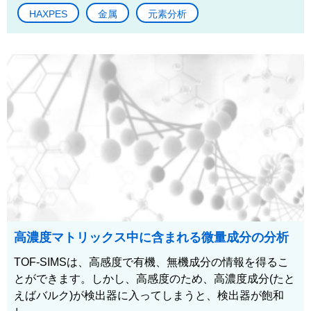
HAXPES
金属
元素分析
高濃度マトリックス中に含まれる微量成分の分析
TOF-SIMSは、高感度で有機、無機成分の情報を得るこ
とができます。しかし、高感度のため、高濃度成分(たと
えばバルク)が検出器に入ってしまうと、検出器が飽和