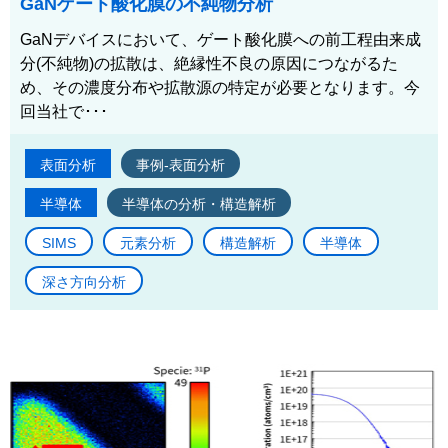
GaNゲート酸化膜の不純物分析
GaNデバイスにおいて、ゲート酸化膜への前工程由来成
分(不純物)の拡散は、絶縁性不良の原因につながるた
め、その濃度分布や拡散源の特定が必要となります。今
回当社で･･･
表面分析
事例-表面分析
半導体
半導体の分析・構造解析
SIMS
元素分析
構造解析
半導体
深さ方向分析