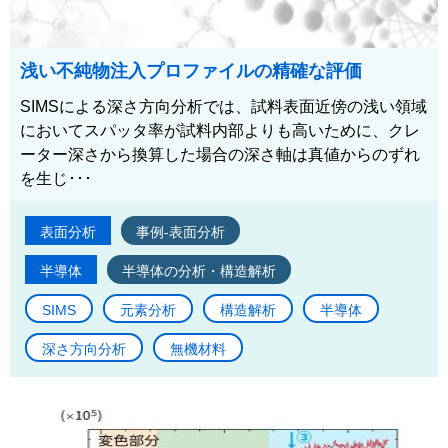
浅い不純物注入プロファイルの精確な評価
SIMSによる深さ方向分析では、試料表面近傍の浅い領域
においてスパッタ率が試料内部よりも高いために、クレ
ーター深さから換算した場合の深さ軸は真値からのずれ
を生じ･･･
表面分析
事例-表面分析
半導体
半導体の分析・構造解析
SIMS
元素分析
構造解析
半導体
深さ方向分析
無機材料