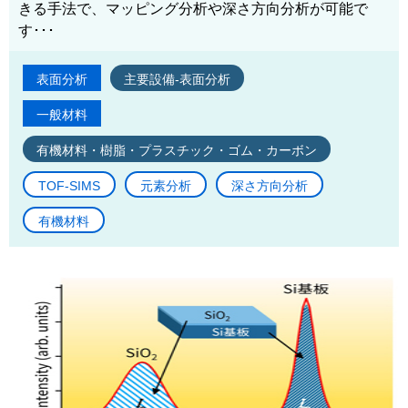
きる手法で、マッピング分析や深さ方向分析が可能で
す･･･
表面分析
主要設備-表面分析
一般材料
有機材料・樹脂・プラスチック・ゴム・カーボン
TOF-SIMS
元素分析
深さ方向分析
有機材料