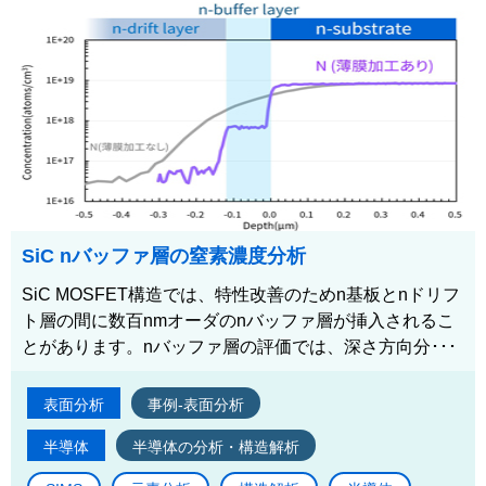
SiC nバッファ層の窒素濃度分析
SiC MOSFET構造では、特性改善のためn基板とnドリフ
ト層の間に数百nmオーダのnバッファ層が挿入されるこ
とがあります。nバッファ層の評価では、深さ方向分･･･
表面分析
事例-表面分析
半導体
半導体の分析・構造解析