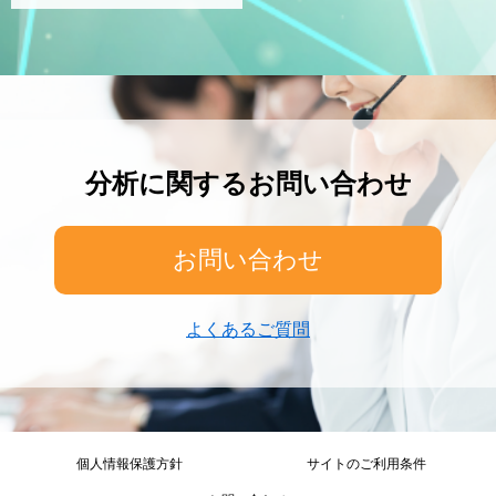
分析に関するお問い合わせ
お問い合わせ
よくあるご質問
個人情報保護方針
サイトのご利用条件