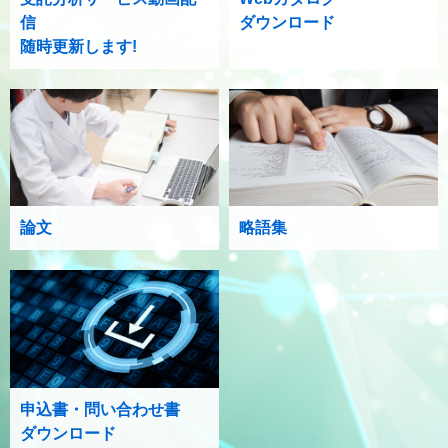
信
ダウンロード
随時更新します!
論文
略語集
申込書・問い合わせ書
ダウンロード