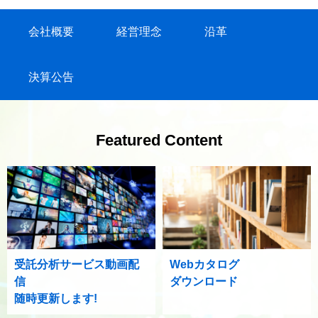
会社概要
経営理念
沿革
決算公告
Featured Content
受託分析サービス動画配
Webカタログ
信
ダウンロード
随時更新します!