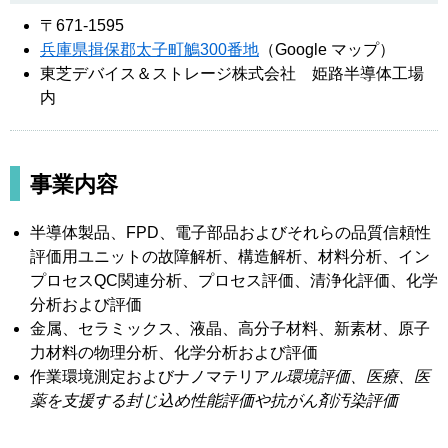
〒671-1595
兵庫県揖保郡太子町鵤300番地
（Google マップ）
東芝デバイス＆ストレージ株式会社 姫路半導体工場
内
事業内容
半導体製品、FPD、電子部品およびそれらの品質信頼性
評価用ユニットの故障解析、構造解析、材料分析、イン
プロセスQC関連分析、プロセス評価、清浄化評価、化学
分析および評価
金属、セラミックス、液晶、高分子材料、新素材、原子
力材料の物理分析、化学分析および評価
作業環境測定およびナノマテリア
ル環境評価、医療、医
薬を支援する封じ込め性能評価や抗がん剤汚染評価