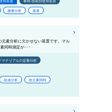
使用装置
事例-技術別使用装置
微量分析
薬液
料中の元素分析に欠かせない装置です。マル
素同時測定が･･･
ノマテリアルの定量分析
組成分析
他元素同時