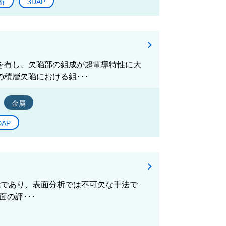
析
3DAP
陥を有し、欠陥部の組成が超電導特性に大
の積層欠陥における組･･･
金属
DAP
可能であり、表面分析では不可欠な手法で
面の評･･･