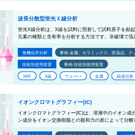
波長分散型蛍光Ｘ線分析
蛍光X線分析は、X線を試料に照射して試料原子を励起
元素の種類と含有率を分析する方法です。非破壊で迅速
無機化学分析
事例-金属、セラミックス、医薬品、ナ
技術別使用装置
事例-技術別使用装置
XRF
X線
ウェーハ
金属
組成分析
イオンクロマトグラフィー(IC)
イオンクロマトグラフィー(IC)は、溶液中のイオン
ン成分をイオン交換樹脂との親和力の差によって分離し