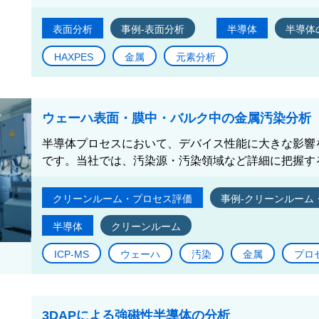
表面分析
事例-表面分析
半導体
半導体
HAXPES
金属
元素分析
ウェーハ表面・膜中・バルク中の金属汚染分析
半導体プロセスにおいて、デバイス性能に大きな影響
です。当社では、汚染源・汚染領域など詳細に把握する
クリーンルーム・プロセス評価
事例-クリーンルーム
半導体
クリーンルーム
ICP-MS
ウェーハ
汚染
金属
プロ
3DAPによる強磁性半導体の分析