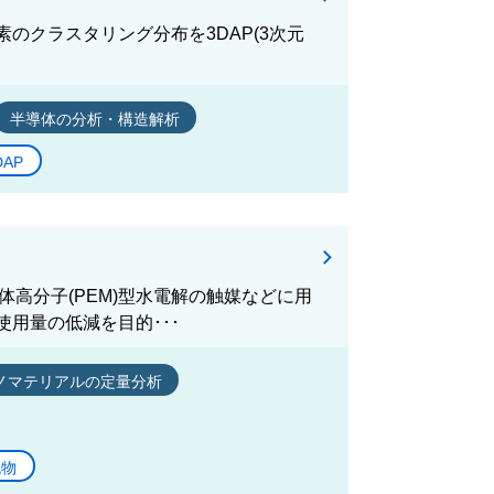
のクラスタリング分布を3DAP(3次元
半導体の分析・構造解析
DAP
体高分子(PEM)型水電解の触媒などに用
用量の低減を目的･･･
ノマテリアルの定量分析
純物