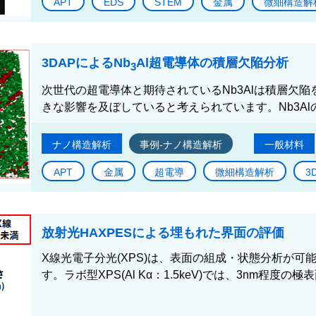
APT
EDS
STEM
金属
微細構造解
3DAPによるNb
Al超電導体の積層欠陥分析
3
次世代の超電導体と期待されているNb3Alは積層欠
きな影響を及ぼしていると考えられています。Nb3Al
ナノ構造解析
事例-ナノ構造解析
一般材料
APT
金属
超電導
微細構造解析
3
放射光HAXPESによる埋もれた界面の評価
X線光電子分光(XPS)は、表面の組成・状態分析が
す。ラボ型XPS(Al Kα：1.5keV)では、3nm程度の極表