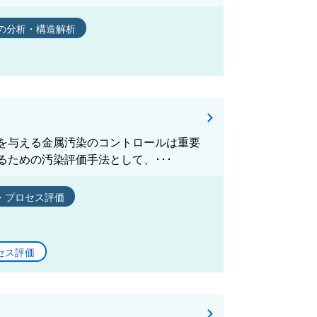
の分析・構造解析
を与える金属汚染のコントロールは重要
ための汚染評価手法として、･･･
・プロセス評価
セス評価