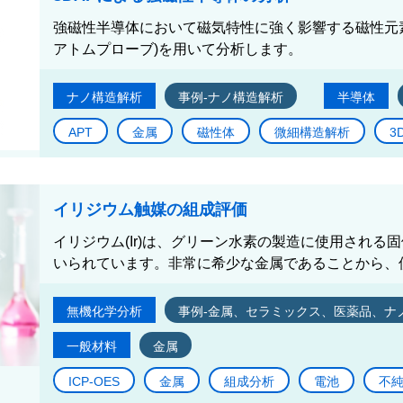
強磁性半導体において磁気特性に強く影響する磁性元素
アトムプローブ)を用いて分析します。
ナノ構造解析
事例-ナノ構造解析
半導体
APT
金属
磁性体
微細構造解析
3
イリジウム触媒の組成評価
イリジウム(Ir)は、グリーン水素の製造に使用される固
いられています。非常に希少な金属であることから、使
無機化学分析
事例-金属、セラミックス、医薬品、ナ
一般材料
金属
ICP-OES
金属
組成分析
電池
不