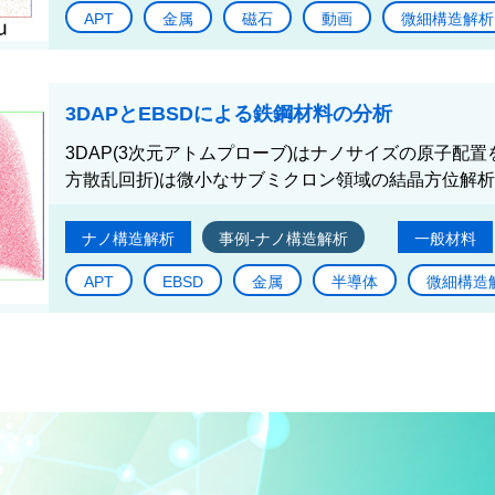
APT
金属
磁石
動画
微細構造解析
3DAPとEBSDによる鉄鋼材料の分析
3DAP(3次元アトムプローブ)はナノサイズの原子配置
方散乱回折)は微小なサブミクロン領域の結晶方位解析
ナノ構造解析
事例-ナノ構造解析
一般材料
APT
EBSD
金属
半導体
微細構造