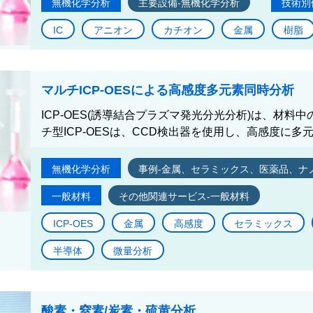
無機化学分析
主要設備-無機化学分析
技術別
IC
アニオン
カチオン
金属
樹脂
マルチICP-OESによる高感度多元素同時分析
ICP-OES(誘導結合プラズマ発光分光分析)は、材
チ型ICP-OESは、CCD検出器を使用し、高感度に多元
無機化学分析
事例-金属、セラミックス、医薬品、ナ
一般材料
その他関連サービス-一般材料
ICP-OES
金属
高感度
セラミックス
半導体
微量分析
酸素・窒素/炭素・硫黄分析