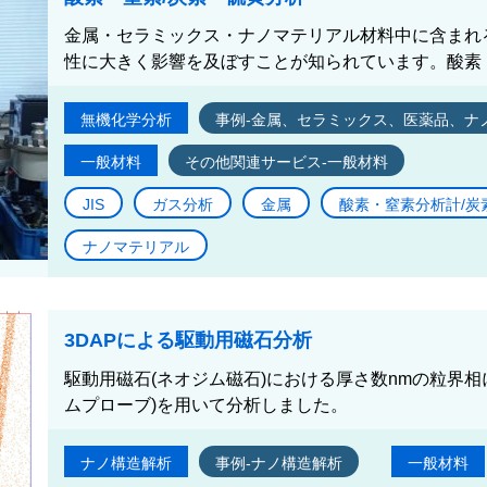
金属・セラミックス・ナノマテリアル材料中に含まれ
性に大きく影響を及ぼすことが知られています。酸素・
無機化学分析
事例-金属、セラミックス、医薬品、ナ
一般材料
その他関連サービス-一般材料
JIS
ガス分析
金属
酸素・窒素分析計/炭
ナノマテリアル
3DAPによる駆動用磁石分析
駆動用磁石(ネオジム磁石)における厚さ数nmの粒界相に
ムプローブ)を用いて分析しました。
ナノ構造解析
事例-ナノ構造解析
一般材料