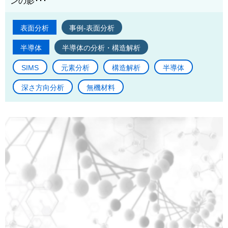
ンの影･･･
表面分析
事例-表面分析
半導体
半導体の分析・構造解析
SIMS
元素分析
構造解析
半導体
深さ方向分析
無機材料