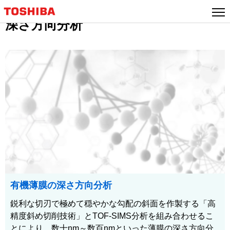
深さ方向分析
有機薄膜の深さ方向分析
鋭利な切刃で極めて穏やかな勾配の斜面を作製する「高
精度斜め切削技術」とTOF-SIMS分析を組み合わせるこ
とにより、数十nm～数百nmといった薄膜の深さ方向分