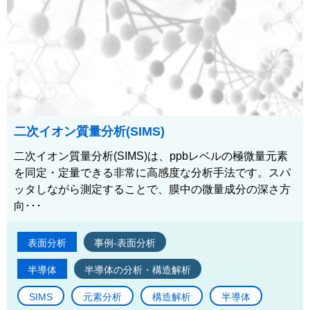
二次イオン質量分析(SIMS)
二次イオン質量分析(SIMS)は、ppbレベルの極微量元素
を同定・定量できる非常に高感度な分析手法です。スパ
ッタしながら測定することで、膜中の微量成分の深さ方
向･･･
表面分析
事例-表面分析
半導体
半導体の分析・構造解析
SIMS
元素分析
構造解析
半導体