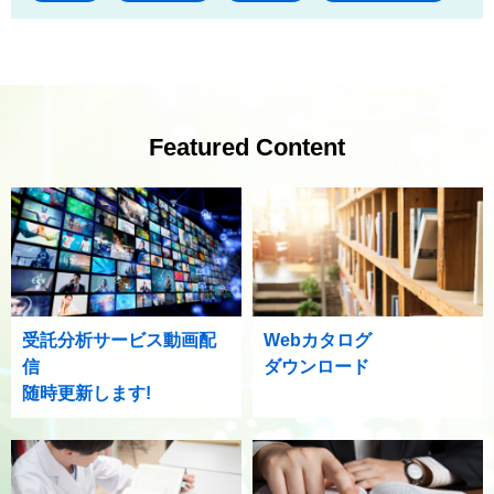
Featured Content
受託分析サービス動画配
Webカタログ
信
ダウンロード
随時更新します!