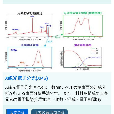
X線光電子分光(XPS)
X線光電子分光(XPS)は、数nmレベルの極表面の組成分
析が行える表面分析手法です。 また、材料を構成する各
元素の電子状態(化学結合・価数・混成・電子相関)も･･･
表面分析
主要設備-表面分析