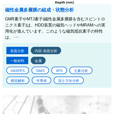
磁性金属多層膜の組成・状態分析
GMR素子やMTJ素子(磁性金属多層膜を含むスピントロ
ニクス素子)は、HDD装置の磁気ヘッドやMRAMへの実
用化が進んでいます。このような磁気抵抗素子の特性
は、･･･
表面分析
内容-表面分析
一般材料
金属
HAXPES
SIMS
XPS
元素分析
構造解析
半導体
深さ方向分析