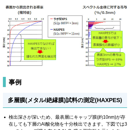
事例
多層膜(メタル/絶縁膜)試料の測定(HAXPES)
検出深さが深いため、最表層にキャップ膜(約10nm)が存
在しても下層のAl酸化物を十分検出できます。
下図
では3