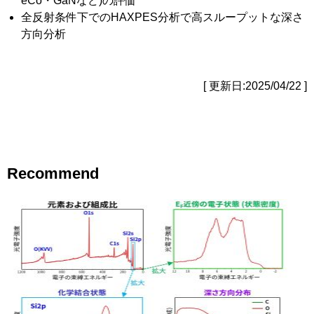
eCo・GaNなど)の評価
全反射条件下でのHAXPES分析で高スループットな深さ
方向分析
[ 更新日:2025/04/22 ]
Recommend