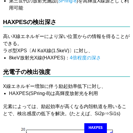
第三世代の放射光施設(
SPring-8
)を高輝度X線源として利
用可能
HAXPESの検出深さ
高いX線エネルギーにより深い位置からの情報を得ることが
できる。
ラボ型XPS〔Al KαX線(1.5keV)〕に対し、
8keV放射光X線(HAXPES)：
4倍程度の深さ
光電子の検出強度
X線エネルギー増加に伴う励起効率低下に対し、
HAXPES(SPring-8)は高輝度放射光を利用
元素によっては、励起効率が高くなる内殻軌道を用いるこ
とで、検出感度の低下を解決。(たとえば、Si2p⇒Si1s)