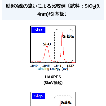
励起X線の違いによる比較例〔試料：SiO
(9.
2
4nm)/Si基板〕
HAXPES
(8keV励起)