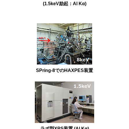
(1.5keV励起：Al Kα)
SPring-8でのHAXPES装置
ラボ型XPS装置 (Al Kα)