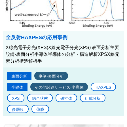
全反射HAXPESの応用事例
X線光電子分光(XPS)X線光電子分光(XPS) 表面分析主要
設備-表面分析半導体半導体の分析・構造解析XPSX線元
素分析構造解析半･･･
表面分析
事例-表面分析
半導体
その他関連サービス-半導体
HAXPES
XPS
結合状態
磁性体
組成分析
多層膜
薄膜