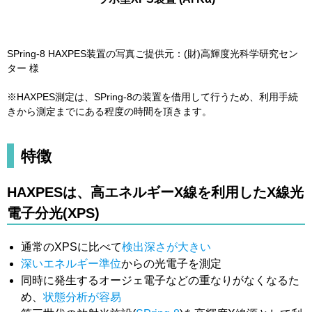
SPring-8 HAXPES装置の写真ご提供元：(財)高輝度光科学研究セン
ター 様
※HAXPES測定は、SPring-8の装置を借用して行うため、利用手続
きから測定までにある程度の時間を頂きます。
特徴
HAXPESは、高エネルギーX線を利用したX線光
電子分光(XPS)
通常のXPSに比べて
検出深さが大きい
深いエネルギー準位
からの光電子を測定
同時に発生するオージェ電子などの重なりがなくなるた
め、
状態分析が容易