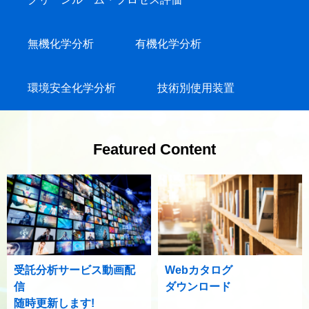
無機化学分析
有機化学分析
環境安全化学分析
技術別使用装置
Featured Content
受託分析サービス動画配
Webカタログ
信
ダウンロード
随時更新します!