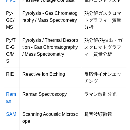
PVC
Passive Voltage Contrast
電位コントラスト
Py-
Pyrolysis - Gas Chromatog
熱分解ガスクロマ
GC/
raphy / Mass Spectrometry
トグラフィー質量
MS
分析
Py/T
Pyrolysis / Thermal Desorp
熱分解/熱抽出・ガ
D-G
tion - Gas Chromatography
スクロマトグラフ
C/M
/ Mass Spectrometry
ィー質量分析
S
RIE
Reactive Ion Etching
反応性イオンエッ
チング
Ram
Raman Spectroscopy
ラマン散乱分光
an
SAM
Scanning Acoustic Microsc
超音波顕微鏡
ope