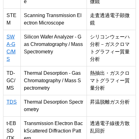
e
微鏡
STE
Scanning Transmission El
走査透過電子顕微
M
ectron Microscope
鏡
SW
Silicon Wafer Analyzer - G
シリコンウェーハ
A-G
as Chromatography / Mass
分析－ガスクロマ
C/M
Spectrometry
トグラフィー質量
S
分析
TD-
Thermal Desorption - Gas
熱抽出・ガスクロ
GC/
Chromatography / Mass S
マトグラフィー質
MS
pectrometry
量分析
TDS
Thermal Desorption Spectr
昇温脱離ガス分析
ometry
t-EB
Transmission Electron Bac
透過電子線後方散
SD
kScattered Diffraction Patt
乱回折
(TK
ern