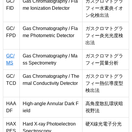
GC/
Gas Chromatography / Fla
ガスクロマトグラ
FID
me Ionization Detector
フィー水素炎イオ
ン化検出法
GC/
Gas Chromatography / Fla
ガスクロマトグラ
FPD
me Photometric Detector
フィー炎光光度検
出法
GC/
Gas Chromatography / Ma
ガスクロマトグラ
MS
ss Spectrometry
フィー質量分析
GC/
Gas Chromatography / The
ガスクロマトグラ
TCD
rmal Conductivity Detector
フィー熱伝導度型
検出法
HAA
High-angle Annular Dark F
高角度散乱環状暗
DF
ield
視野法
HAX
Hard X-ray Photoelectron
硬X線光電子分光
PES
Spectroscopy