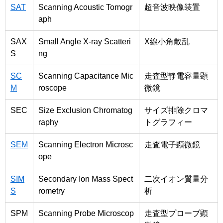
SAT
Scanning Acoustic Tomogr
超音波映像装置
aph
SAX
Small Angle X-ray Scatteri
X線小角散乱
S
ng
SC
Scanning Capacitance Mic
走査型静電容量顕
M
roscope
微鏡
SEC
Size Exclusion Chromatog
サイズ排除クロマ
raphy
トグラフィー
SEM
Scanning Electron Microsc
走査電子顕微鏡
ope
SIM
Secondary Ion Mass Spect
二次イオン質量分
S
rometry
析
SPM
Scanning Probe Microscop
走査型プローブ顕