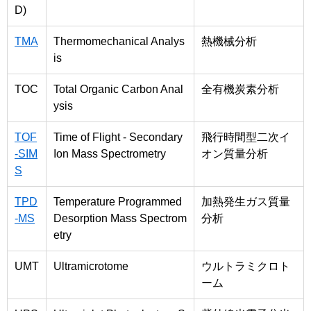
D)
TMA
Thermomechanical Analys
熱機械分析
is
TOC
Total Organic Carbon Anal
全有機炭素分析
ysis
TOF
Time of Flight - Secondary
飛行時間型二次イ
-SIM
Ion Mass Spectrometry
オン質量分析
S
TPD
Temperature Programmed
加熱発生ガス質量
-MS
Desorption Mass Spectrom
分析
etry
UMT
Ultramicrotome
ウルトラミクロト
ーム