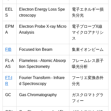
EEL
Electron Energy Loss Spe
電子エネルギー損
S
ctroscopy
失分光
EPM
Electron Probe X-ray Micro
電子プローブX線
A
Analysis
マイクロアナリシ
ス
FIB
Focused Ion Beam
集束イオンビーム
FL-A
Flameless - Atomic Absorp
フレームレス原子
AS
tion Spectrometry
吸光分析
FT-I
Fourier Transform - Infrare
フーリエ変換赤外
R
d Spectroscopy
分光
GC
Gas Chromatography
ガスクロマトグラ
フィー