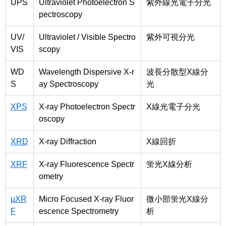
UPS
Ultraviolet Photoelectron S
紫外線光電子分光
pectroscopy
UV/
Ultraviolet / Visible Spectro
紫外可視分光
VIS
scopy
WD
Wavelength Dispersive X-r
波長分散型X線分
S
ay Spectroscopy
光
XPS
X-ray Photoelectron Spectr
X線光電子分光
oscopy
XRD
X-ray Diffraction
X線回折
XRF
X-ray Fluorescence Spectr
蛍光X線分析
ometry
µXR
Micro Focused X-ray Fluor
微小部蛍光X線分
F
escence Spectrometry
析