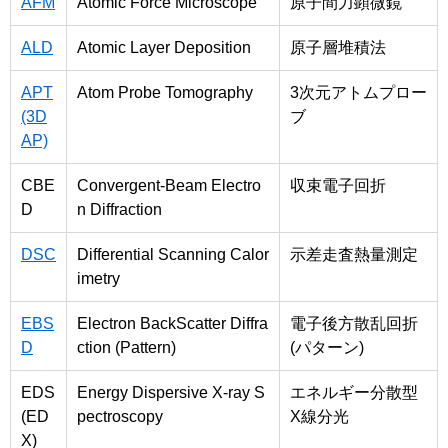
AFM
Atomic Force Microscope
原子間力顕微鏡
ALD
Atomic Layer Deposition
原子層堆積法
APT
Atom Probe Tomography
3次元アトムプロー
(3D
ブ
AP)
CBE
Convergent-Beam Electro
収束電子回折
D
n Diffraction
DSC
Differential Scanning Calor
示差走査熱量測定
imetry
EBS
Electron BackScatter Diffra
電子後方散乱回折
D
ction (Pattern)
(パターン)
EDS
Energy Dispersive X-ray S
エネルギー分散型
(ED
pectroscopy
X線分光
X)