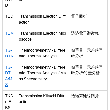
D)
TED
Transmission Electron Diffr
電子回折
action
TEM
Transmission Electron Micr
透過電子顕微鏡
oscope
TG-
Thermogravimetry - Differe
熱重量・示差熱同
DTA
ntial Thermal Analysis
時分析
TG-
Thermogravimetry - Differe
熱重量・示差熱同
DT
ntial Thermal Analysis / Ma
時分析/質量分析
A/M
ss Spectrometry
S
TKD
Transmission Kikuchi Diffr
透過菊池線回折
(t-E
action
BS