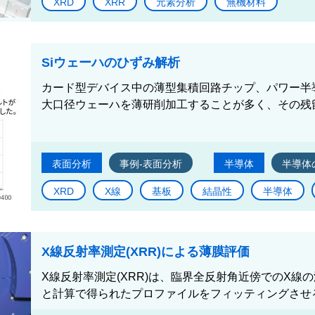
XRD
XRR
元素分析
無機材料
Siウェーハのひずみ解析
カード型デバイス中の薄型集積回路チップ、パワー半
大口径ウェーハを薄研削加工することが多く、その残留
表面分析
事例-表面分析
半導体
半導体
XRD
X線
基板
結晶性
半導体
X線反射率測定(XRR)による薄膜評価
X線反射率測定(XRR)は、臨界全反射角近傍でのX線
と計算で得られたプロファイルをフィッティングさせるこ