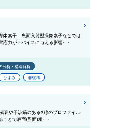
導体素子、裏面入射型撮像素子などでは
応力がデバイスに与える影響･･･
の分析・構造解析
ひずみ
非破壊
の減衰や干渉縞のあるX線のプロファイル
とで表面(界面)粗･･･