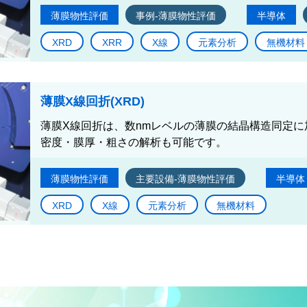
薄膜物性評価
事例-薄膜物性評価
半導体
XRD
XRR
X線
元素分析
無機材料
薄膜X線回折(XRD)
薄膜X線回折は、数nmレベルの薄膜の結晶構造同定に
密度・膜厚・粗さの解析も可能です。
薄膜物性評価
主要設備-薄膜物性評価
半導体
XRD
X線
元素分析
無機材料