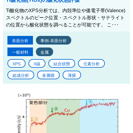
Ti酸化物のXPS分析では、内殻準位や価電子帯(Valence)
スペクトルのピーク位置・スペクトル形状・サテライト
の位置から酸化状態を調べることが可能です。 こ･･･
表面分析
事例-表面分析
一般材料
金属
XPS
X線
結合状態
元素分析
組成分析
多層膜
薄膜