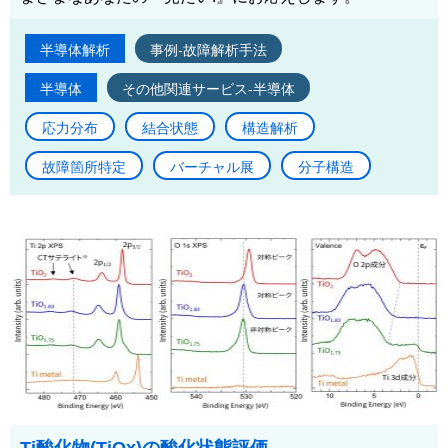
半導体解析
事例-故障解析手法
半導体
その他関連サービス-半導体
応力分布
結合状態
構造解析
故障箇所特定
バーチャル展
分子構造
Ti酸化物(TiOx)の酸化状態評価