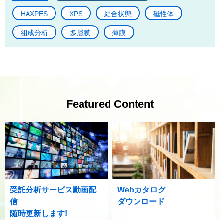
HAXPES
XPS
結合状態
磁性体
組成分析
多層膜
薄膜
Featured Content
受託分析サービス動画配
Webカタログ
信
ダウンロード
随時更新します!