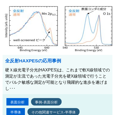
全反射HAXPESの応用事例
硬Ｘ線光電子分光(HAXPES)は、これまで軟X線領域での
測定が主流であった光電子分光を硬X線領域で行うこと
でバルク敏感な測定が可能となり飛躍的な進歩を遂げま
し･･･
表面分析
事例-表面分析
半導体
その他関連サービス-半導体