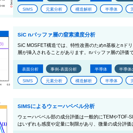
SIMS
元素分析
構造解析
半導体
SiC nバッファ層の窒素濃度分析
SiC MOSFET構造では、特性改善のためn基板とn
層が挿入されることがあります。nバッファ層の評価で
表面分析
事例-表面分析
半導体
半導体
SIMS
元素分析
構造解析
半導体
SIMSによるウェーハベベル分析
ウェーハベベル部の成分評価は一般的にTEMやTOF-
はいずれも感度や定量に制限があり、微量の成分評価は