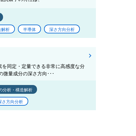
造解析
半導体
深さ方向分析
量元素を同定・定量できる非常に高感度な分
微量成分の深さ方向･･･
の分析・構造解析
深さ方向分析