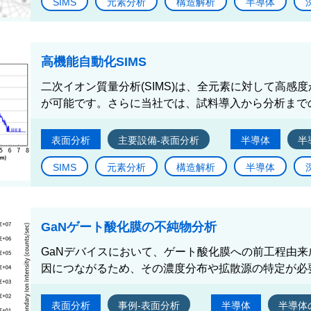
SIMS
元素分析
構造解析
半導体
高機能自動化SIMS
二次イオン質量分析(SIMS)は、全元素に対して高感
が可能です。さらに当社では、試料導入から分析までの
表面分析
主要設備-表面分析
半導体
半
SIMS
元素分析
構造解析
半導体
GaNゲート酸化膜の不純物分析
GaNデバイスにおいて、ゲート酸化膜への前工程由来
因につながるため、その濃度分布や拡散源の特定が必要
表面分析
事例-表面分析
半導体
半導体