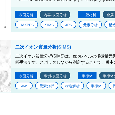
表面分析
内容-表面分析
一般材料
金属
HAXPES
SIMS
XPS
元素分析
構
二次イオン質量分析(SIMS)
二次イオン質量分析(SIMS)は、ppbレベルの極微
析手法です。スパッタしながら測定することで、膜中の
表面分析
事例-表面分析
半導体
半導体
SIMS
元素分析
構造解析
半導体