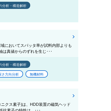
の分析・構造解析
領域においてスパッタ率が試料内部よりも
は真値からのずれを生じ･･･
の分析・構造解析
深さ方向分析
無機材料
ロニクス素子)は、HDD装置の磁気ヘッド
抗素子の特性は、･･･