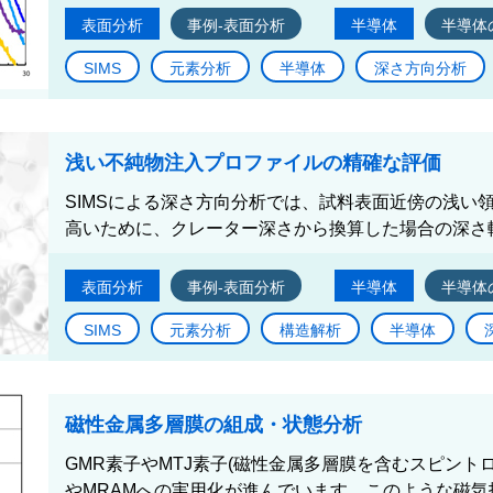
表面分析
事例-表面分析
半導体
半導体
SIMS
元素分析
半導体
深さ方向分析
浅い不純物注入プロファイルの精確な評価
SIMSによる深さ方向分析では、試料表面近傍の浅い
高いために、クレーター深さから換算した場合の深さ軸
表面分析
事例-表面分析
半導体
半導体
SIMS
元素分析
構造解析
半導体
磁性金属多層膜の組成・状態分析
GMR素子やMTJ素子(磁性金属多層膜を含むスピント
やMRAMへの実用化が進んでいます。このような磁気抵