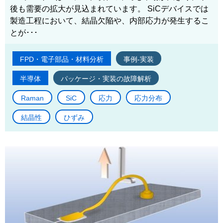
後も需要の拡大が見込まれています。 SiCデバイスでは
製造工程において、結晶欠陥や、内部応力が発生するこ
とが･･･
FPD・電子部品・材料分析
事例-実装
半導体
パッケージ・実装の故障解析
Raman
SiC
応力
応力分布
結晶性
ひずみ