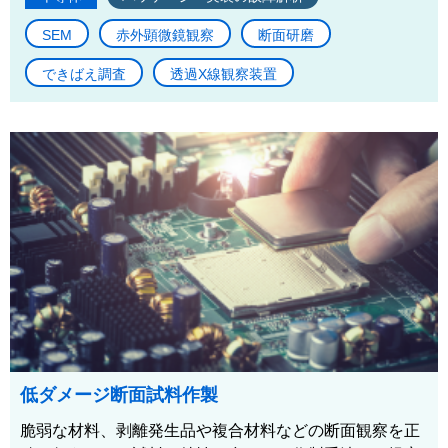
SEM
赤外顕微鏡観察
断面研磨
できばえ調査
透過X線観察装置
低ダメージ断面試料作製
脆弱な材料、剥離発生品や複合材料などの断面観察を正