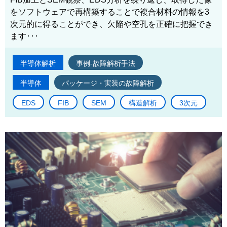
をソフトウェアで再構築することで複合材料の情報を3
次元的に得ることができ、欠陥や空孔を正確に把握でき
ます･･･
半導体解析
事例-故障解析手法
半導体
パッケージ・実装の故障解析
EDS
FIB
SEM
構造解析
3次元