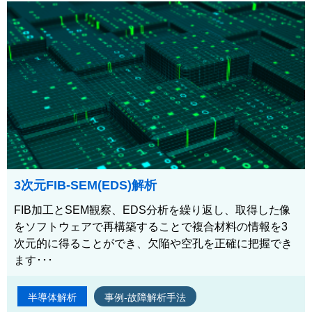
3次元FIB-SEM(EDS)解析
FIB加工とSEM観察、EDS分析を繰り返し、取得した像
をソフトウェアで再構築することで複合材料の情報を3
次元的に得ることができ、欠陥や空孔を正確に把握でき
ます･･･
半導体解析
事例-故障解析手法