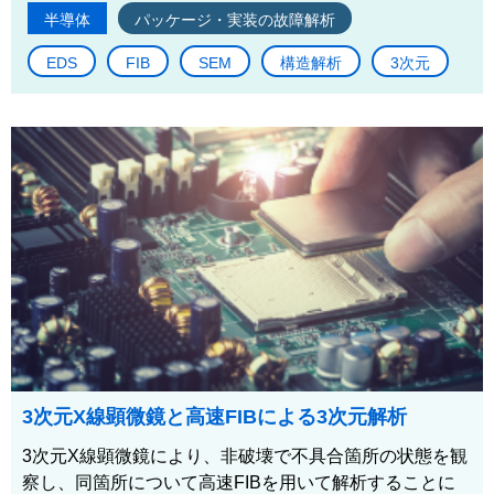
半導体
パッケージ・実装の故障解析
EDS
FIB
SEM
構造解析
3次元
3次元X線顕微鏡と高速FIBによる3次元解析
3次元X線顕微鏡により、非破壊で不具合箇所の状態を観
察し、同箇所について高速FIBを用いて解析することに