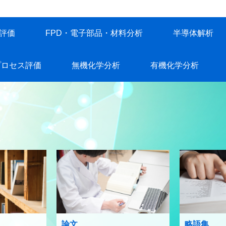
評価
FPD・電子部品・材料分析
半導体解析
プロセス評価
無機化学分析
有機化学分析
論文
略語集