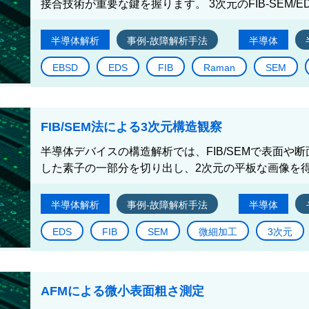
接合技術が重要な鍵を握ります。 3次元のFIB-SEM/ED
半導体解析
事例-故障解析手法
半導体
EBSD
EDS
FIB
Raman
SEM
FIB/SEM法による3次元構造観察
半導体デバイスの構造解析では、FIB/SEMで表面や
した素子の一部分を切り出し、2次元の平板な画像を得
半導体解析
事例-故障解析手法
半導体
EDS
FIB
SEM
微細加工
3次元
AFMによる微小表面粗さ測定