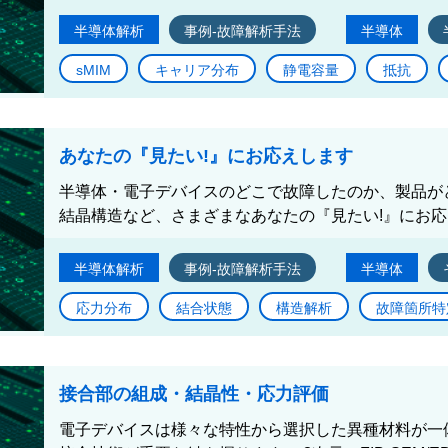
半導体解析
事例-故障解析手法
半導体
sMIM
キャリア分布
静電容量
抵抗
あなたの『見たい!』にお応えします
半導体・電子デバイスのどこで故障したのか、製品が
結晶構造など、さまざまなあなたの『見たい!』にお
半導体解析
事例-故障解析手法
半導体
応力分布
結合状態
構造解析
故障箇所特
接合部の組成・結晶性・応力評価
電子デバイスは様々な特性から選択した異種材料が一