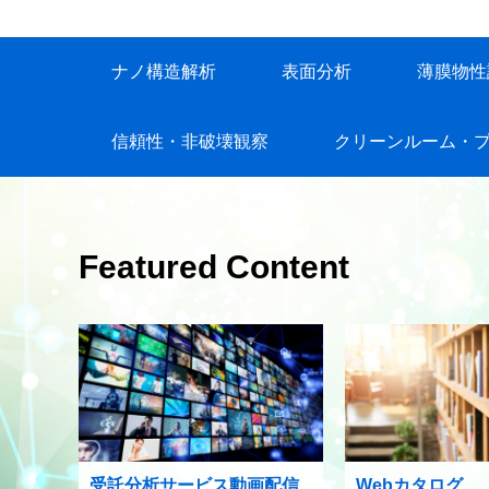
ナノ構造解析
表面分析
薄膜物性
信頼性・非破壊観察
クリーンルーム・
Featured Content
受託分析サービス動画配信
Webカタログ