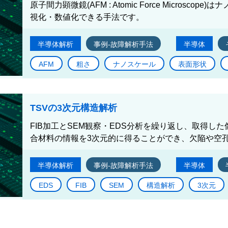
原子間力顕微鏡(AFM : Atomic Force Micros
視化・数値化できる手法です。
半導体解析
事例-故障解析手法
半導体
AFM
粗さ
ナノスケール
表面形状
TSVの3次元構造解析
FIB加工とSEM観察・EDS分析を繰り返し、取得し
合材料の情報を3次元的に得ることができ、欠陥や空孔
半導体解析
事例-故障解析手法
半導体
EDS
FIB
SEM
構造解析
3次元