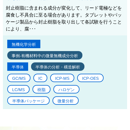
封止樹脂に含まれる成分が変化して、リード電極などを
腐食し不具合に至る場合があります。タブレットやパッ
ケージ製品から封止樹脂を取り出して各試験を行うこと
により、腐･･･
無機化学分析
事例-有機材料中の微量無機成分分析
半導体
半導体の分析・構造解析
GC/MS
IC
ICP-MS
ICP-OES
LC/MS
樹脂
ハロゲン
半導体パッケージ
微量分析