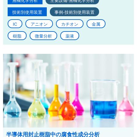
無機化学分析
主要設備-無機化学分析
技術別使用装置
事例-技術別使用装置
IC
アニオン
カチオン
金属
樹脂
微量分析
薬液
半導体用封止樹脂中の腐食性成分分析