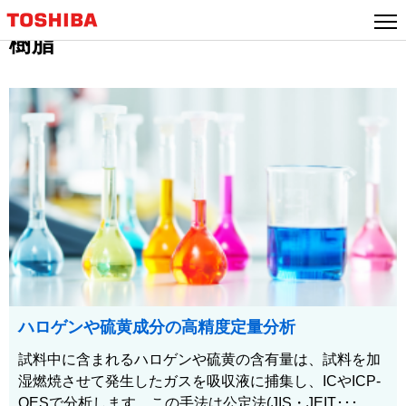
樹脂
ハロゲンや硫黄成分の高精度定量分析
試料中に含まれるハロゲンや硫黄の含有量は、試料を加
湿燃焼させて発生したガスを吸収液に捕集し、ICやICP-
OESで分析します。この手法は公定法(JIS・JEIT･･･