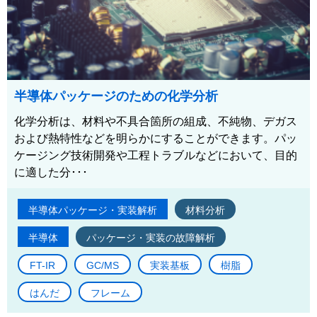
半導体パッケージのための化学分析
化学分析は、材料や不具合箇所の組成、不純物、デガス
および熱特性などを明らかにすることができます。パッ
ケージング技術開発や工程トラブルなどにおいて、目的
に適した分･･･
半導体パッケージ・実装解析
材料分析
半導体
パッケージ・実装の故障解析
FT-IR
GC/MS
実装基板
樹脂
はんだ
フレーム