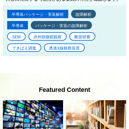
半導体パッケージ・実装解析
故障解析
半導体
パッケージ・実装の故障解析
SEM
赤外顕微鏡観察
断面研磨
できばえ調査
透過X線観察装置
Featured Content