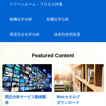
クリーンルーム・プロセス評価
無機化学分析
有機化学分析
環境安全化学分析
技術別使用装置
Featured Content
受託分析サービス動画配
Webカタログ
信
ダウンロード