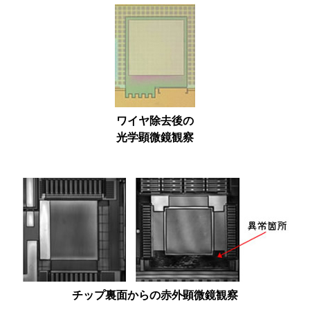
ワイヤ除去後の
光学顕微鏡観察
チップ裏面からの赤外顕微鏡観察