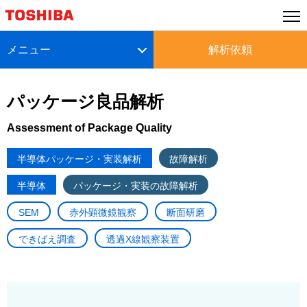
メニュー
解析依頼
パッケージ良品解析
Assessment of Package Quality
半導体パッケージ・実装解析
故障解析
半導体
パッケージ・実装の故障解析
SEM
赤外顕微鏡観察
断面研磨
できばえ調査
透過X線観察装置