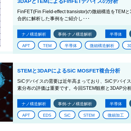
3DAPとTEMによるFinFETデバイスの分析
FinFET(Fin Field-effect transistor)の微細
合的に解析した事例をご紹介し･･･
ナノ構造解析
事例-ナノ構造解析
半導体
APT
TEM
半導体
微細構造解析
3
STEMと3DAPによるSiC MOSFET複合分析
SiCデバイスの需要は近年高まっており、SiCデバ
素分布の評価は重要です。今回STEM観察と3DAP分析
ナノ構造解析
事例-ナノ構造解析
半導体
APT
EDS
SiC
STEM
微細加工