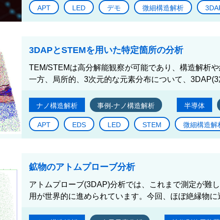
APT
LED
デモ
微細構造解析
3DA
3DAPとSTEMを用いた特定箇所の分析
TEM/STEMは高分解能観察が可能であり、構造解
一方、局所的、3次元的な元素分布について、3DAP(3
ナノ構造解析
事例-ナノ構造解析
半導体
APT
EDS
LED
STEM
微細構造解
鉱物のアトムプローブ分析
アトムプローブ(3DAP)分析では、これまで測定が
用が世界的に進められています。今回、ほぼ絶縁物に近い