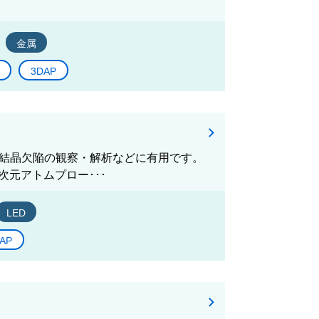
金属
3DAP
析や結晶欠陥の観察・解析などに有用です。
次元アトムプロー･･･
LED
AP