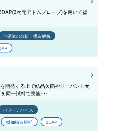
構造をTEMと3DAP(3次元アトムプローブ)を用いて複
半導体の分析・構造解析
DAP
イスを開発する上で結晶欠陥やドーパント元
を同一試料で実施･･･
パワーデバイス
微細構造解析
3DAP