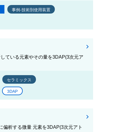
事例-技術別使用装置
析している元素やその量を3DAP(3次元ア
セラミックス
3DAP
偏析する微量 元素を3DAP(3次元アト