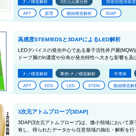
ナノ構造解析
3次元元素分析
技術別使用装置
APT
原理
微細構造解析
3DAP
高感度STEM/EDSと3DAPによるLED解析
LEDデバイスの発光中心である量子活性井戸層(MQW
ドープ層のIn濃度や分布が発光特性へ大きな影響を及ぼ
ナノ構造解析
事例-ナノ構造解析
半導体
APT
EDS
LED
STEM
微細構造解
3次元アトムプローブ(3DAP)
3DAP(3次元アトムプローブ)は、微小領域において
有し、得られたデータから任意領域の抽出・解析を行う