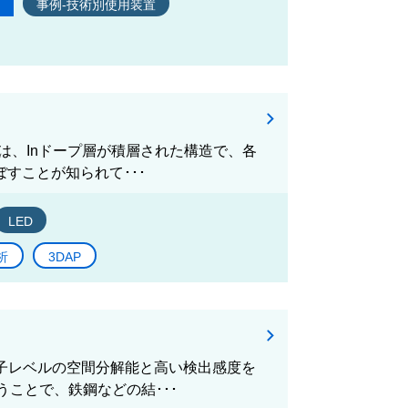
事例-技術別使用装置
)は、Inドープ層が積層された構造で、各
すことが知られて･･･
LED
析
3DAP
原子レベルの空間分解能と高い検出感度を
ことで、鉄鋼などの結･･･