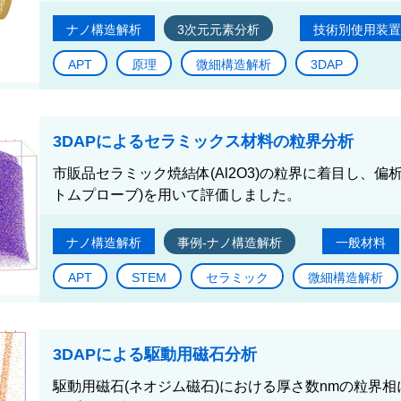
ナノ構造解析
3次元元素分析
技術別使用装置
APT
原理
微細構造解析
3DAP
3DAPによるセラミックス材料の粒界分析
市販品セラミック焼結体(Al2O3)の粒界に着目し、偏
トムプローブ)を用いて評価しました。
ナノ構造解析
事例-ナノ構造解析
一般材料
APT
STEM
セラミック
微細構造解析
3DAPによる駆動用磁石分析
駆動用磁石(ネオジム磁石)における厚さ数nmの粒界相に