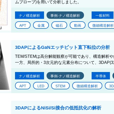
ムプローブ)を用いて分析しました。
ナノ構造解析
事例-ナノ構造解析
一般材料
APT
金属
磁石
動画
微細構造解析
3DAPによるGaNエッチピット直下転位の分析
TEM/STEMは高分解能観察が可能であり、構造解
一方、局所的・3次元的な元素分布について、3DAP(3
ナノ構造解析
事例-ナノ構造解析
半導体
APT
LED
STEM
微細構造解析
3D
3DAPによるNiSi/Si接合の低抵抗化の解析