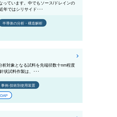
なっています。中でもソース/ドレインの
近年ではシリサイド･･･
半導体の分析・構造解析
、分析対象となる試料を先端径数十nm程度
針状試料作製は、･･･
事例-技術別使用装置
3DAP