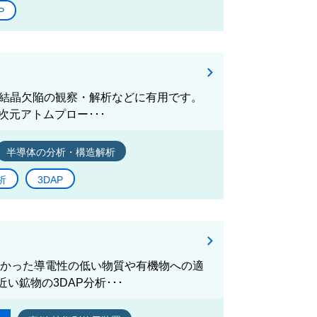
P
析や結晶欠陥の観察・解析などに有用です。
次元アトムプロー･･･
半導体の分析・構造解析
析
3DAP
難しかった導電性の低い物質や有機物への適
鉱物の3DAP分析･･･