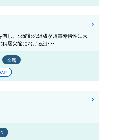
陥を有し、欠陥部の組成が超電導特性に大
の積層欠陥における組･･･
金属
DAP
ED