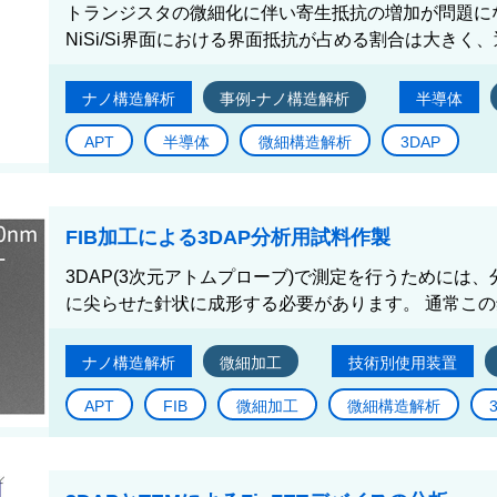
トランジスタの微細化に伴い寄生抵抗の増加が問題に
NiSi/Si界面における界面抵抗が占める割合は大きく、
ナノ構造解析
事例-ナノ構造解析
半導体
APT
半導体
微細構造解析
3DAP
FIB加工による3DAP分析用試料作製
3DAP(3次元アトムプローブ)で測定を行うためには
に尖らせた針状に成形する必要があります。 通常この
ナノ構造解析
微細加工
技術別使用装置
APT
FIB
微細加工
微細構造解析