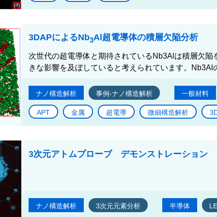
3DAPによるNb
Al超電導体の積層欠陥分析
3
次世代の超電導体と期待されているNb3Alは積層欠
きな影響を及ぼしていると考えられています。Nb3Al
ナノ構造解析
事例-ナノ構造解析
一般材料
APT
金属
超電導
微細構造解析
3
3次元アトムプローブ デモンストレーション
ナノ構造解析
3次元元素分析
半導体
L