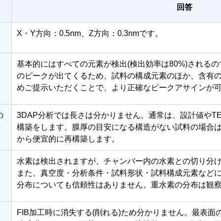
回答
？
X・Y方向：0.5nm、Z方向：0.3nmです。
基本的にはすべての元素が検出(検出効率は80%)される
のピークが出てくるため、試料の構成元素のほか、含有
めご提示いただくことで、より正確なピークアサインが
の
3DAP分析では長さは分かりません。通常は、設計値やT
構築をします。膜厚の目安になる構造がない試料の場合は、
から便宜的に再構築します。
水素は検出されますが、チャンバー内の水素との切り分
また、真空度・分析条件・試料形状・試料構成元素など
分布についても信頼性はありません。重水素の分布は観
FIB加工時に消失する(削れる)ため分かりません。最表