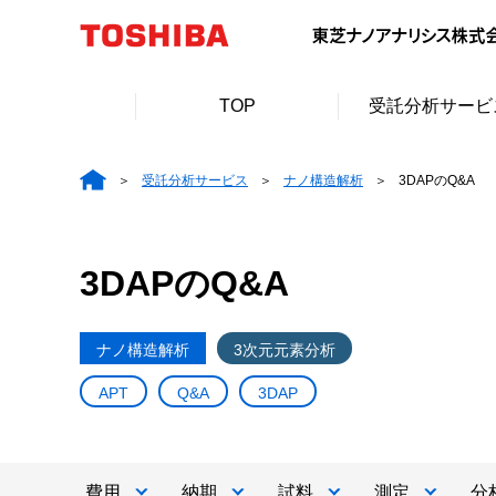
TOP
受託分析サービ
受託分析サービス
ナノ構造解析
3DAPのQ&A
3DAPのQ&A
ナノ構造解析
3次元元素分析
APT
Q&A
3DAP
費用
納期
試料
測定
分