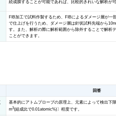
続成膜することが可能であれば、比較的きれいな解析が
FIB加工で試料作製するため、FIBによるダメージ層が
で仕上げを行うため、ダメージ層は針状試料先端から10
す。また、解析の際に解析範囲から除外することで解析デ
ことができます。
回答
く
基本的にアトムプローブの原理上、元素によって検出下限は変わら
3
m
(組成比で0.01atomic%)〕程度です。