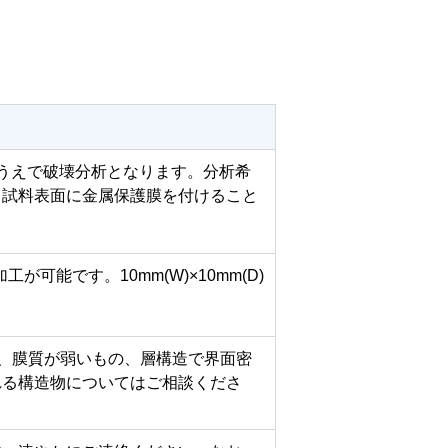
ったうえで破壊分析となります。分析希
、試料表面に金属保護膜を付けること
が可能です。10mm(W)×10mm(D)
の、膜質が弱いもの、層構造で界面密
れる構造物についてはご相談くださ