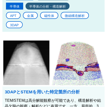
半導体
半導体の分析・構造解析
APT
金属
磁性体
微細構造解析
3DAP
3DAPとSTEMを用いた特定箇所の分析
TEM/STEMは高分解能観察が可能であり、構造解析や結
晶欠陥の観察・解析などに有用です。一方、局所的、3