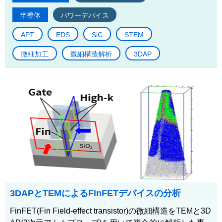
半導体
パワーデバイス
APT
EDS
SiC
STEM
微細加工
微細構造解析
3DAP
3DAPとTEMによるFinFETデバイスの分析
FinFET(Fin Field-effect transistor)の微細構造をTEMと3D