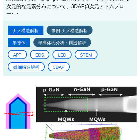
次元的な元素分布について、3DAP(3次元アトムプロ
ー･･･
ナノ構造解析
事例-ナノ構造解析
半導体
半導体の分析・構造解析
APT
EDS
LED
STEM
微細構造解析
3DAP