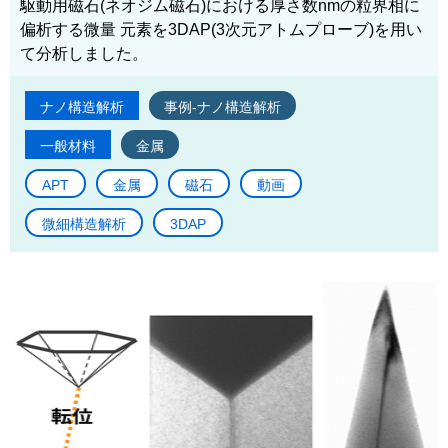
駆動用磁石(ネオジム磁石)における厚さ数nmの粒界相に
偏析する微量 元素を3DAP(3次元アトムプローブ)を用い
て分析しました。
ナノ構造解析
事例-ナノ構造解析
一般材料
金属
APT
金属
磁石
動画
微細構造解析
3DAP