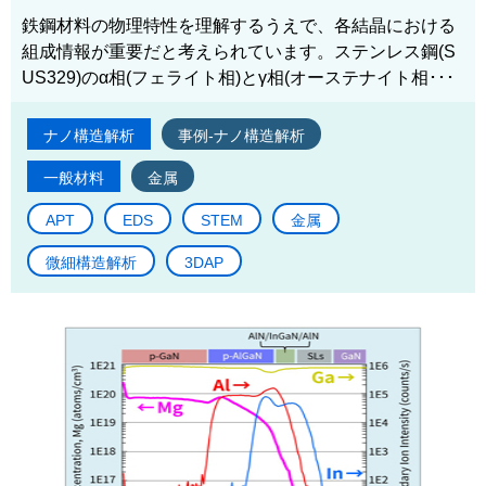
鉄鋼材料の物理特性を理解するうえで、各結晶における
組成情報が重要だと考えられています。ステンレス鋼(S
US329)のα相(フェライト相)とγ相(オーステナイト相･･･
ナノ構造解析
事例-ナノ構造解析
一般材料
金属
APT
EDS
STEM
金属
微細構造解析
3DAP