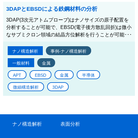
3DAPとEBSDによる鉄鋼材料の分析
3DAP(3次元アトムプローブ)はナノサイズの原子配置を
分析することが可能で、EBSD(電子後方散乱回折)は微小
なサブミクロン領域の結晶方位解析を行うことが可能･･･
ナノ構造解析
事例-ナノ構造解析
一般材料
金属
APT
EBSD
金属
半導体
微細構造解析
3DAP
ナノ構造解析
表面分析