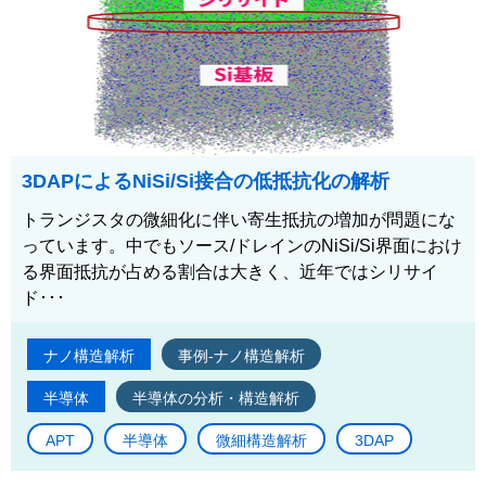
3DAPによるNiSi/Si接合の低抵抗化の解析
トランジスタの微細化に伴い寄生抵抗の増加が問題にな
っています。中でもソース/ドレインのNiSi/Si界面におけ
る界面抵抗が占める割合は大きく、近年ではシリサイ
ド･･･
ナノ構造解析
事例-ナノ構造解析
半導体
半導体の分析・構造解析
APT
半導体
微細構造解析
3DAP