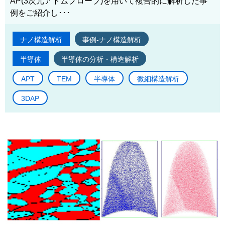
AP(3次元アトムプローブ)を用いて複合的に解析した事
例をご紹介し･･･
ナノ構造解析
事例-ナノ構造解析
半導体
半導体の分析・構造解析
APT
TEM
半導体
微細構造解析
3DAP