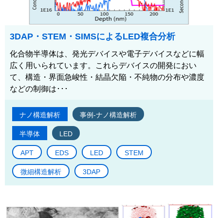
3DAP・STEM・SIMSによるLED複合分析
化合物半導体は、発光デバイスや電子デバイスなどに幅
広く用いられています。これらデバイスの開発におい
て、構造・界面急峻性・結晶欠陥・不純物の分布や濃度
などの制御は･･･
ナノ構造解析
事例-ナノ構造解析
半導体
LED
APT
EDS
LED
STEM
微細構造解析
3DAP