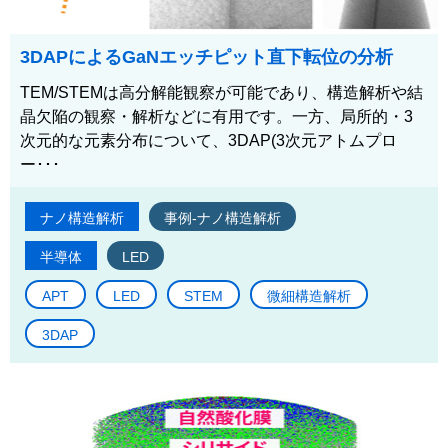
3DAPによるGaNエッチピット直下転位の分析
TEM/STEMは高分解能観察が可能であり、構造解析や結
晶欠陥の観察・解析などに有用です。一方、局所的・3
次元的な元素分布について、3DAP(3次元アトムプロ
ー･･･
ナノ構造解析
事例-ナノ構造解析
半導体
LED
APT
LED
STEM
微細構造解析
3DAP