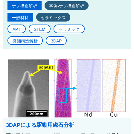
ナノ構造解析
事例-ナノ構造解析
一般材料
セラミックス
APT
STEM
セラミック
微細構造解析
3DAP
3DAPによる駆動用磁石分析