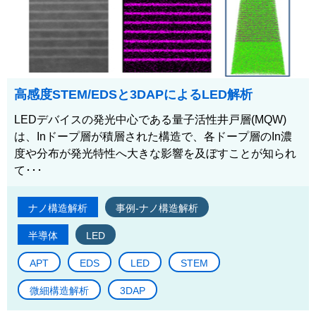
高感度STEM/EDSと3DAPによるLED解析
LEDデバイスの発光中心である量子活性井戸層(MQW)
は、Inドープ層が積層された構造で、各ドープ層のIn濃
度や分布が発光特性へ大きな影響を及ぼすことが知られ
て･･･
ナノ構造解析
事例-ナノ構造解析
半導体
LED
APT
EDS
LED
STEM
微細構造解析
3DAP