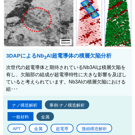
3DAPによるNb
Al超電導体の積層欠陥分析
3
次世代の超電導体と期待されているNb3Alは積層欠陥を
有し、欠陥部の組成が超電導特性に大きな影響を及ぼし
ていると考えられています。Nb3Alの積層欠陥における
組･･･
ナノ構造解析
事例-ナノ構造解析
一般材料
金属
APT
金属
超電導
微細構造解析