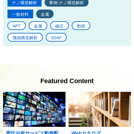
ナノ構造解析
事例-ナノ構造解析
一般材料
金属
APT
金属
磁石
動画
微細構造解析
3DAP
Featured Content
受託分析サービス動画配
Webカタログ