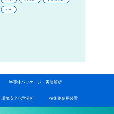
FPD
ICP-MS
TD-GC/MS
XPS
半導体パッケージ・実装解析
環境安全化学分析
技術別使用装置