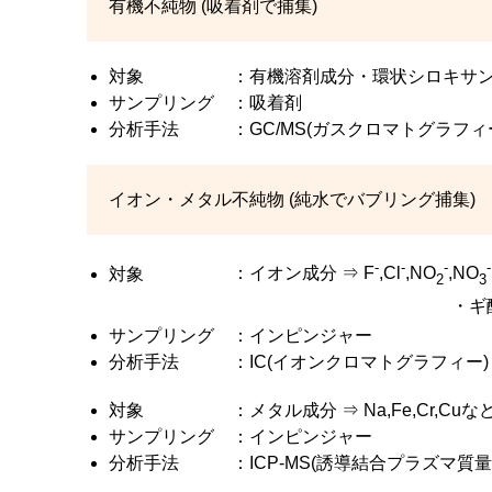
有機不純物 (吸着剤で捕集)
対象
：有機溶剤成分・環状シロキサ
サンプリング
：吸着剤
分析手法
：GC/MS(ガスクロマトグラフィ
イオン・メタル不純物 (純水でバブリング捕集)
-
-
-
-
対象
：イオン成分 ⇒ F
,Cl
,NO
,NO
2
3
・ギ
サンプリング
：インピンジャー
分析手法
：IC(イオンクロマトグラフィー)
対象
：メタル成分 ⇒ Na,Fe,Cr,Cuな
サンプリング
：インピンジャー
分析手法
：ICP-MS(誘導結合プラズマ質量