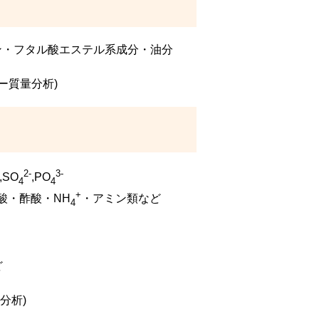
ン・フタル酸エステル系成分・油分
ー質量分析)
2-
3-
,SO
,PO
4
4
+
酸・酢酸・NH
・アミン類など
4
ど
分析)