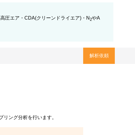
圧エア・CDA(クリーンドライエア)・N
やA
2
解析依頼
プリング分析を行います。