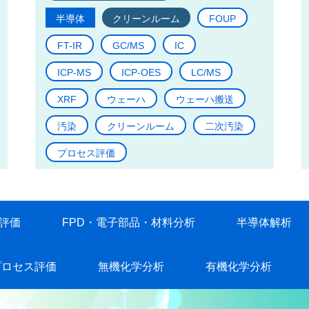
半導体
クリーンルーム
FOUP
FT-IR
GC/MS
IC
ICP-MS
ICP-OES
LC/MS
XRF
ウェーハ
ウェーハ搬送
汚染
クリーンルーム
二次汚染
プロセス評価
評価
FPD・電子部品・材料分析
半導体解析
プロセス評価
無機化学分析
有機化学分析