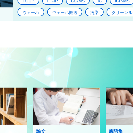
FOUP
FT-IR
GC/MS
IC
ICP-MS
ウェーハ
ウェーハ搬送
汚染
クリーンル
論文
略語集