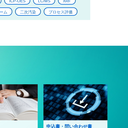
ICP-OES
LC/MS
XRF
ーム
二次汚染
プロセス評価
申込書・問い合わせ書