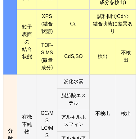
成分を検出)
XPS
試料間でCdの
(結合
Cd
結合状態に差異あ
粒子
状態)
り
表面
の
TOF-
結合
SIMS
不検
CdS,SO
検出
状態
(微量
出
成分)
炭化水素
脂肪酸エス
テル
GC/M
不検出
検出
有機
アルキルホ
S
不純
スフィン
LC/M
分
物
S
アルキルア
散