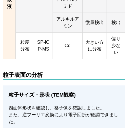
ミド
液
アルキルア
微量検出
検出
ミン
偏り
粒度
SP-IC
大きい方
Cd
少な
分布
P-MS
に分布
い
粒子表面の分析
粒子サイズ・形状 (TEM観察)
四面体形状を確認し、格子像を確認しました。
また、逆フーリエ変換により電子回折が確認できまし
た。