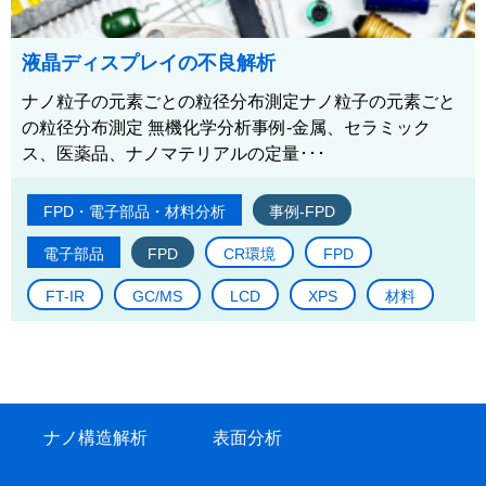
液晶ディスプレイの不良解析
ナノ粒子の元素ごとの粒径分布測定ナノ粒子の元素ごと
の粒径分布測定 無機化学分析事例-金属、セラミック
ス、医薬品、ナノマテリアルの定量･･･
FPD・電子部品・材料分析
事例-FPD
電子部品
FPD
CR環境
FPD
FT-IR
GC/MS
LCD
XPS
材料
ナノ構造解析
表面分析