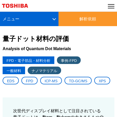
メニュー
解析依頼
量子ドット材料の評価
Analysis of Quantum Dot Materials
FPD・電子部品・材料分析
事例-FPD
一般材料
ナノマテリアル
EDS
FPD
ICP-MS
TD-GC/MS
XPS
次世代ディスプレイ材料として注目されている