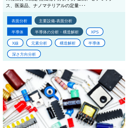
ス、医薬品、ナノマテリアルの定量･･･
表面分析
主要設備-表面分析
半導体
半導体の分析・構造解析
XPS
X線
元素分析
構造解析
半導体
深さ方向分析