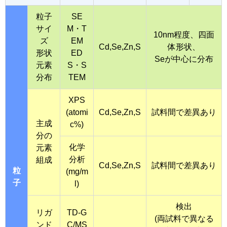
粒子
SE
サイ
M・T
10nm程度、四面
ズ
EM
Cd,Se,Zn,S
体形状、
形状
ED
Seが中心に分布
元素
S・S
分布
TEM
XPS
(atomi
Cd,Se,Zn,S
試料間で差異あり
主成
c%)
分の
化学
元素
分析
組成
Cd,Se,Zn,S
試料間で差異あり
粒
(mg/m
子
l)
検出
リガ
TD-G
(両試料で異なる
ンド
C/MS