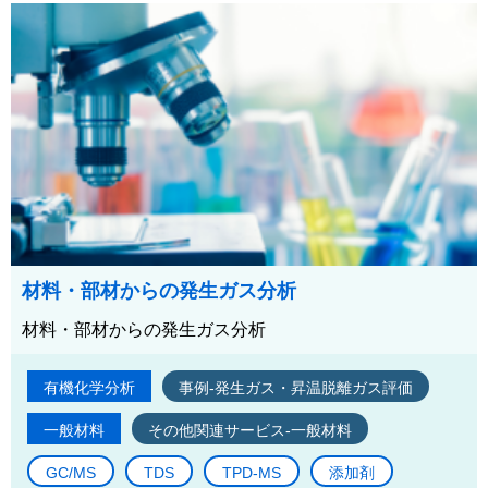
材料・部材からの発生ガス分析
材料・部材からの発生ガス分析
有機化学分析
事例-発生ガス・昇温脱離ガス評価
一般材料
その他関連サービス-一般材料
GC/MS
TDS
TPD-MS
添加剤