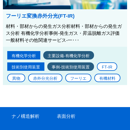
フーリエ変換赤外分光(FT-IR)
材料・部材からの発生ガス分析材料・部材からの発生ガ
ス分析 有機化学分析事例-発生ガス・昇温脱離ガス評価
一般材料その他関連サービス-一･･･
有機化学分析
主要設備-有機化学分析
技術別使用装置
事例-技術別使用装置
FT-IR
異物
赤外分光分析
フーリエ
有機材料
ナノ構造解析
表面分析