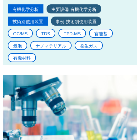
有機化学分析
主要設備-有機化学分析
技術別使用装置
事例-技術別使用装置
GC/MS
TDS
TPD-MS
官能基
気泡
ナノマテリアル
発生ガス
有機材料