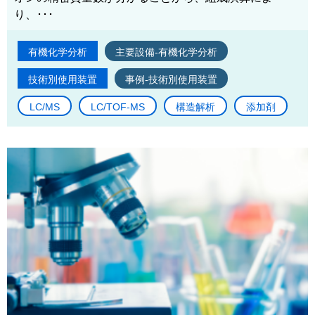
り、･･･
有機化学分析
主要設備-有機化学分析
技術別使用装置
事例-技術別使用装置
LC/MS
LC/TOF-MS
構造解析
添加剤