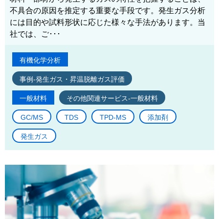
不具合の原因を推定する重要な手段です。発生ガス分析
には目的や試料形状に応じた様々な手法があります。当
社では、ご･･･
有機化学分析
事例-発生ガス・昇温脱離ガス評価
一般材料
その他関連サービス-一般材料
GC/MS
TDS
TPD-MS
添加剤
発生ガス