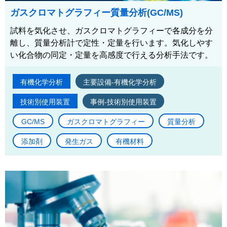
ガスクロマトグラフィー質量分析(GC/MS)
試料を気化させ、ガスクロマトグラフィーで各成分を分
離し、質量分析計で定性・定量を行います。気化しやす
い化合物の同定・定量を高感度で行える分析手法です。
有機化学分析
主要設備-有機化学分析
技術別使用装置
事例-技術別使用装置
GC/MS
ガスクロマトグラフィー
質量分析
添加剤
発生ガス
有機材料