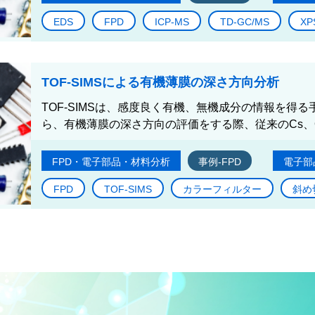
EDS
FPD
ICP-MS
TD-GC/MS
XP
TOF-SIMSによる有機薄膜の深さ方向分析
TOF-SIMSは、感度良く有機、無機成分の情報を得
ら、有機薄膜の深さ方向の評価をする際、従来のCs、O
FPD・電子部品・材料分析
事例-FPD
電子部
FPD
TOF-SIMS
カラーフィルター
斜め