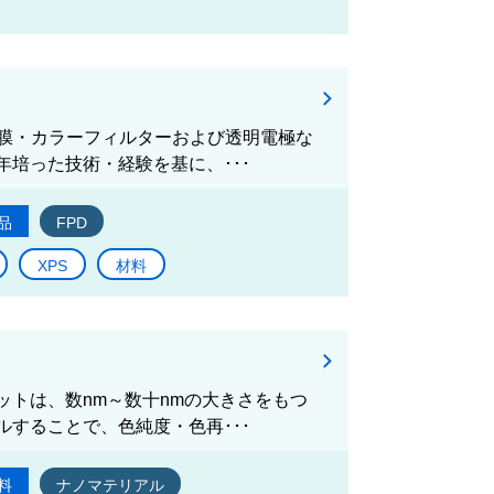
向膜・カラーフィルターおよび透明電極な
培った技術・経験を基に、･･･
品
FPD
XPS
材料
トは、数nm～数十nmの大きさをもつ
することで、色純度・色再･･･
料
ナノマテリアル