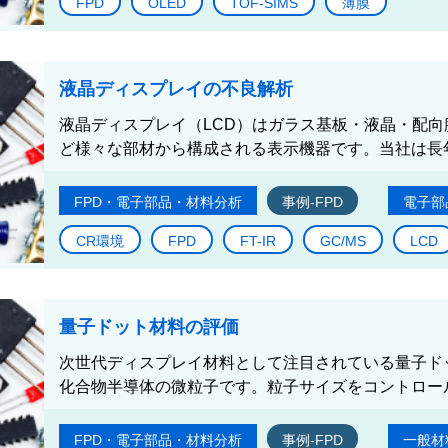
FPD
OLED
TOF-SIMS
薄膜
液晶ディスプレイの不良解析
液晶ディスプレイ（LCD）はガラス基板・液晶・配
ど様々な部材から構成される表示機器です。当社は長年
FPD・電子部品・材料分析
事例-FPD
電子部
CR環境
FPD
FT-IR
GC/MS
LCD
量子ドット材料の評価
次世代ディスプレイ材料として注目されている量子ドッ
化合物半導体の微粒子です。粒子サイズをコントロール
FPD・電子部品・材料分析
事例-FPD
一般材