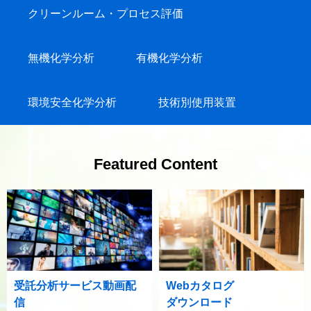
クリーンルーム・プロセス評価
無機化学分析
有機化学分析
環境安全化学分析
技術別使用装置
Featured Content
受託分析サービス動画配
Webカタログ
信
ダウンロード