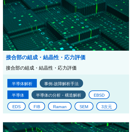
接合部の組成・結晶性・応力評価
接合部の組成・結晶性・応力評価
半導体解析
事例-故障解析手法
半導体
半導体の分析・構造解析
EBSD
EDS
FIB
Raman
SEM
3次元