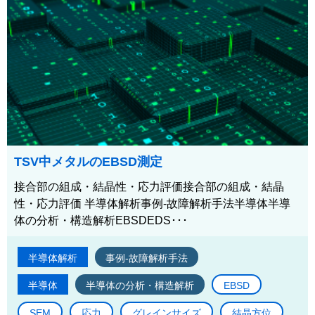
TSV中メタルのEBSD測定
接合部の組成・結晶性・応力評価接合部の組成・結晶
性・応力評価 半導体解析事例-故障解析手法半導体半導
体の分析・構造解析EBSDEDS･･･
半導体解析
事例-故障解析手法
半導体
半導体の分析・構造解析
EBSD
SEM
応力
グレインサイズ
結晶方位