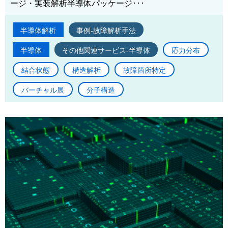
ージ・実装解析半導体パッケージ･･･
半導体解析
事例-故障解析手法
半導体
その他関連サービス-半導体
応力分布
結合状態
構造解析
故障箇所特定
バーチャル展
分子構造