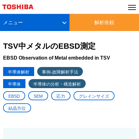
メニュー
解析依頼
TSV中メタルのEBSD測定
EBSD Observation of Metal embedded in TSV
半導体解析
事例-故障解析手法
半導体
半導体の分析・構造解析
EBSD
SEM
応力
グレインサイズ
結晶方位