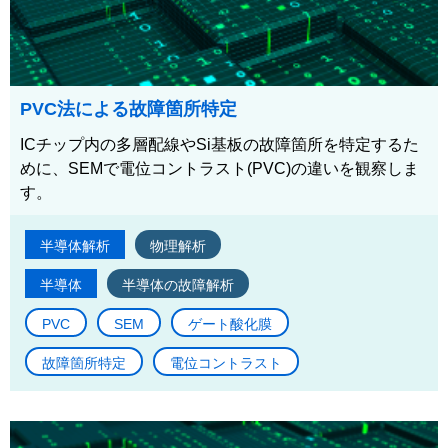
PVC法による故障箇所特定
ICチップ内の多層配線やSi基板の故障箇所を特定するた
めに、SEMで電位コントラスト(PVC)の違いを観察しま
す。
半導体解析
物理解析
半導体
半導体の故障解析
PVC
SEM
ゲート酸化膜
故障箇所特定
電位コントラスト