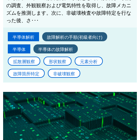
の調査、外観観察および電気特性を取得し、故障メカニ
ズムを推測します。次に、非破壊検査や故障特定を行な
った後、さ･･･
半導体解析
故障解析の手順(初級者向け)
半導体
半導体の故障解析
拡散層観察
形状観察
元素分析
故障箇所特定
非破壊観察