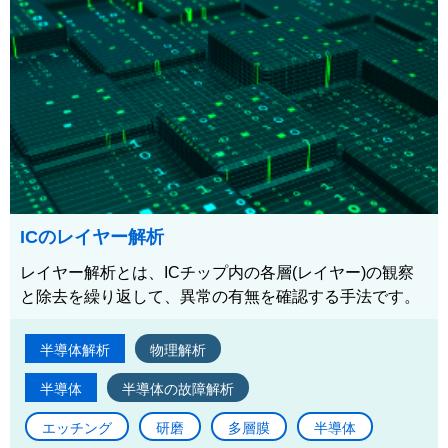
ICのレイヤー解析
レイヤー解析とは、ICチップ内の各層(レイヤー)の観察
と除去を繰り返して、異常の有無を確認する手法です。
半導体解析
物理解析
半導体
半導体の故障解析
エッチング
研磨
多層膜
半導体