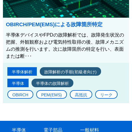
OBIRCH/PEM(EMS)による故障箇所特定
半導体デバイスやFPDの故障解析では、故障発生状況の
把握、外観観察および電気特性取得の後、故障メカニズ
ムの推測を行います。次に故障箇所の特定を行い、表面
または断･･･
半導体解析
故障解析の手順(初級者向け)
半導体
半導体の故障解析
OBIRCH
PEM(EMS)
高抵抗
リーク
半導体
電子部品
一般材料