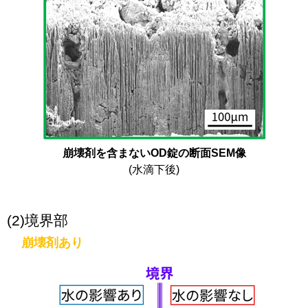
崩壊剤を含まないOD錠の断面SEM像
(水滴下後)
(2)境界部
崩壊剤あり