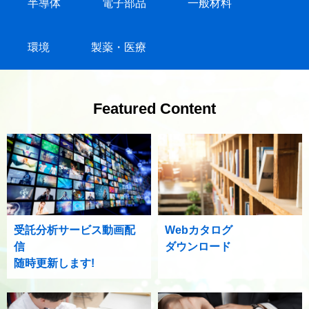
半導体
電子部品
一般材料
環境
製薬・医療
Featured Content
受託分析サービス動画配
Webカタログ
信
ダウンロード
随時更新します!