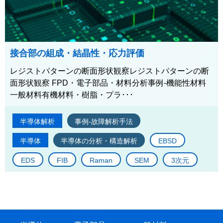
接合部の組成・結晶性・応力評価
レジストパターンの断面形状観察レジストパターンの断
面形状観察 FPD・電子部品・材料分析事例-機能性材料
一般材料有機材料・樹脂・プラ･･･
半導体解析
事例-故障解析手法
半導体
半導体の分析・構造解析
EBSD
EDS
FIB
Raman
SEM
3次元