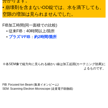
分かります。
• 崩壊剤を含まないOD錠では、水を滴下しても、
空隙の増加は見られませんでした。
FIB加工時間(同一面積での比較)
• 従来FIB：40時間以上/箇所
•
プラズマFIB
：
約2時間/箇所
※各SEM像で縦方向に見られる細かい線は加工起因(カーテニング効果)に
よるものです。
FIB: Focused Ion Beam (集束イオンビーム)
SEM: Scanning Electron Microscope (走査電子顕微鏡)