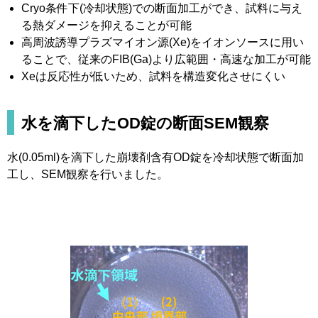
Cryo条件下(冷却状態)での断面加工ができ、試料に与え
る熱ダメージを抑えることが可能
高周波誘導プラズマイオン源(Xe)をイオンソースに用い
ることで、従来のFIB(Ga)より広範囲・高速な加工が可能
Xeは反応性が低いため、試料を構造変化させにくい
水を滴下したOD錠の断面SEM観察
水(0.05ml)を滴下した崩壊剤含有OD錠を冷却状態で断面加
工し、SEM観察を行いました。