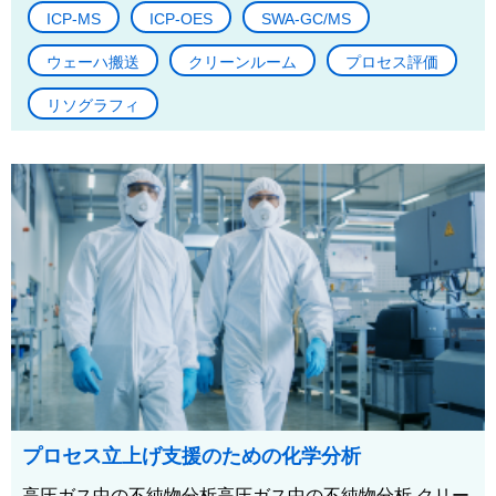
ICP-MS
ICP-OES
SWA-GC/MS
ウェーハ搬送
クリーンルーム
プロセス評価
リソグラフィ
プロセス立上げ支援のための化学分析
高圧ガス中の不純物分析高圧ガス中の不純物分析 クリー