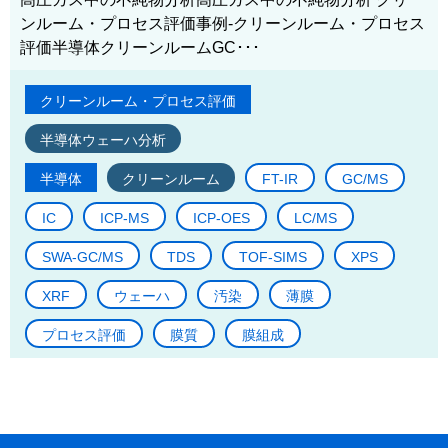
ンルーム・プロセス評価事例-クリーンルーム・プロセス
評価半導体クリーンルームGC･･･
クリーンルーム・プロセス評価
半導体ウェーハ分析
半導体
クリーンルーム
FT-IR
GC/MS
IC
ICP-MS
ICP-OES
LC/MS
SWA-GC/MS
TDS
TOF-SIMS
XPS
XRF
ウェーハ
汚染
薄膜
プロセス評価
膜質
膜組成