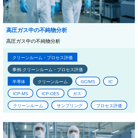
高圧ガス中の不純物分析
高圧ガス中の不純物分析
クリーンルーム・プロセス評価
事例-クリーンルーム・プロセス評価
半導体
クリーンルーム
GC/MS
IC
ICP-MS
ICP-OES
ガス
クリーンルーム
サンプリング
プロセス評価