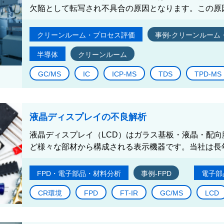
欠陥として転写され不具合の原因となります。この原因
クリーンルーム・プロセス評価
事例-クリーンルーム
半導体
クリーンルーム
GC/MS
IC
ICP-MS
TDS
TPD-MS
液晶ディスプレイの不良解析
液晶ディスプレイ（LCD）はガラス基板・液晶・配
ど様々な部材から構成される表示機器です。当社は長年
FPD・電子部品・材料分析
事例-FPD
電子部
CR環境
FPD
FT-IR
GC/MS
LCD