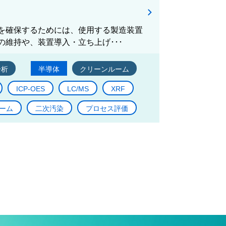
を確保するためには、使用する製造装置
維持や、装置導入・立ち上げ･･･
分析
半導体
クリーンルーム
ICP-OES
LC/MS
XRF
ーム
二次汚染
プロセス評価