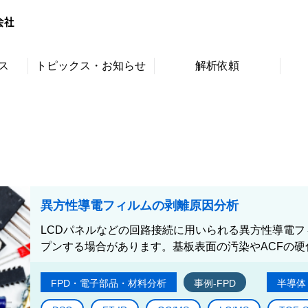
ス
トピックス・お知らせ
解析依頼
異方性導電フィルムの剥離原因分析
LCDパネルなどの回路接続に用いられる異方性導電フィ
プンする場合があります。基板表面の汚染やACFの硬
FPD・電子部品・材料分析
事例-FPD
半導体