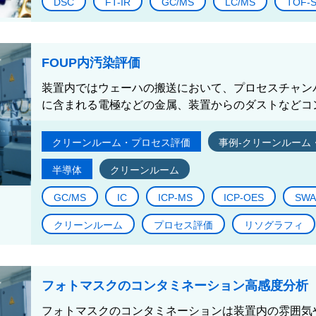
DSC
FT-IR
GC/MS
LC/MS
TOF-
FOUP内汚染評価
装置内ではウェーハの搬送において、プロセスチャン
に含まれる電極などの金属、装置からのダストなどコン
クリーンルーム・プロセス評価
事例-クリーンルーム
半導体
クリーンルーム
GC/MS
IC
ICP-MS
ICP-OES
SWA
クリーンルーム
プロセス評価
リソグラフィ
フォトマスクのコンタミネーション高感度分析
フォトマスクのコンタミネーションは装置内の雰囲気