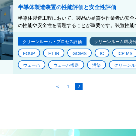
半導体製造装置の性能評価と安全性評価
半導体製造工程において、製品の品質や作業者の安全
の性能や安全性を管理することが重要です。装置性能の
クリーンルーム・プロセス評価
クリーンルーム環境
FOUP
FT-IR
GC/MS
IC
ICP-MS
ウェーハ
ウェーハ搬送
汚染
クリーンル
<
1
2