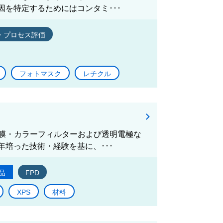
を特定するためにはコンタミ･･･
・プロセス評価
フォトマスク
レチクル
向膜・カラーフィルターおよび透明電極な
培った技術・経験を基に、･･･
品
FPD
XPS
材料