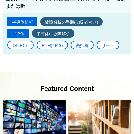
または断･･･
半導体解析
故障解析の手順(初級者向け)
半導体
半導体の故障解析
OBIRCH
PEM(EMS)
高抵抗
リーク
Featured Content