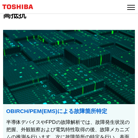
高抵抗
OBIRCH/PEM(EMS)による故障箇所特定
半導体デバイスやFPDの故障解析では、故障発生状況の
把握、外観観察および電気特性取得の後、故障メカニズ
ムの推測を行います。次に故障箇所の特定を行い、表面