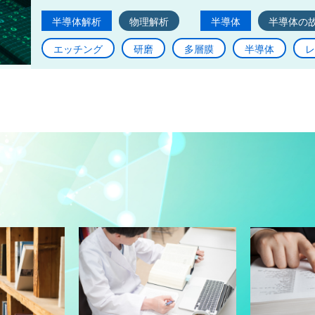
半導体解析
物理解析
半導体
半導体の
エッチング
研磨
多層膜
半導体
レ