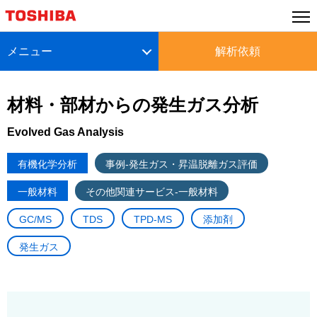
メニュー
解析依頼
材料・部材からの発生ガス分析
Evolved Gas Analysis
有機化学分析
事例-発生ガス・昇温脱離ガス評価
一般材料
その他関連サービス-一般材料
GC/MS
TDS
TPD-MS
添加剤
発生ガス