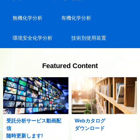
無機化学分析
有機化学分析
環境安全化学分析
技術別使用装置
Featured Content
受託分析サービス動画配
Webカタログ
信
ダウンロード
随時更新します!