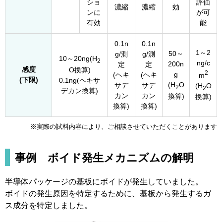
ショ
評価
濃縮
濃縮
効
ンに
が可
有効
能
0.1n
0.1n
1～2
50～
g/測
g/測
10～20ng(H
2
ng/c
200n
定
定
感度
O換算)
2
g
(ヘキ
(ヘキ
m
(下限)
0.1ng(ヘキサ
(H
O
サデ
サデ
(H
O
2
2
デカン換算)
カン
カン
換算)
換算)
換算)
換算)
※実際の試料内容により、ご相談させていただくことがあります
事例 ボイド発生メカニズムの解明
半導体パッケージの基板にボイドが発生していました。
ボイドの発生原因を特定するために、基板から発生するガ
ス成分を特定しました。