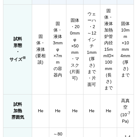
固
ウェ
体・
固体
ーハ
固
液体
固体
・20
・2
体・
加熱
10m
0mm
～12
固
液体
炉管
m
試料
φ
イン
体・
3mm
内径
×10
形態
×50
チ
液体
φ
15m
mm
・
mm
1mm
(要相
×7m
mID×
4mm
※
・マ
(厚
サイズ
談)
m
100
(厚
スク
さ)
の容
mm
さ)
(片面
まで
器内
(長
まで
可)
・片
さ)
面可
まで
高真
試料
空
加熱
He
He
He
He
He
-7
(10
雰囲気
Pa)
～80