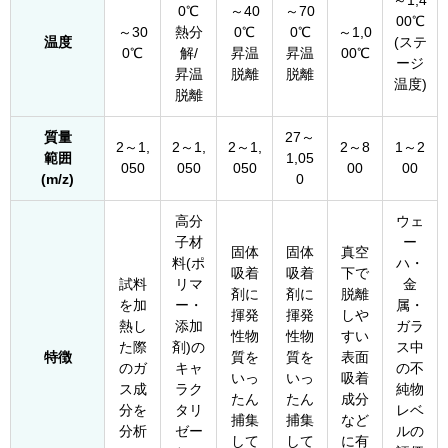
～1,4
0℃
～40
～70
00℃
～30
熱分
0℃
0℃
～1,0
温度
(ステ
0℃
解/
昇温
昇温
00℃
ージ
昇温
脱離
脱離
温度)
脱離
質量
27～
2～1,
2～1,
2～1,
2～8
1～2
範囲
1,05
050
050
050
00
00
(m/z)
0
高分
ウェ
子材
ー
固体
固体
真空
料(ポ
ハ・
吸着
吸着
下で
試料
リマ
金
剤に
剤に
脱離
を加
ー・
属・
揮発
揮発
しや
熱し
添加
ガラ
性物
性物
すい
た際
剤)の
ス中
特徴
質を
質を
表面
のガ
キャ
の不
いっ
いっ
吸着
ス成
ラク
純物
たん
たん
成分
分を
タリ
レベ
捕集
捕集
など
分析
ゼー
ルの
して
して
に有