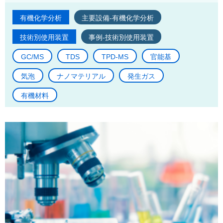
有機化学分析
主要設備-有機化学分析
技術別使用装置
事例-技術別使用装置
GC/MS
TDS
TPD-MS
官能基
気泡
ナノマテリアル
発生ガス
有機材料