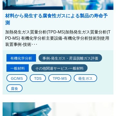
材料から発生する腐食性ガスによる製品の寿命予
測
加熱発生ガス質量分析(TPD-MS)加熱発生ガス質量分析(T
PD-MS) 有機化学分析主要設備-有機化学分析技術別使用
装置事例-技術･･･
有機化学分析
事例-発生ガス・昇温脱離ガス評価
一般材料
その他関連サービス-一般材料
GC/MS
TDS
TPD-MS
発生ガス
腐食