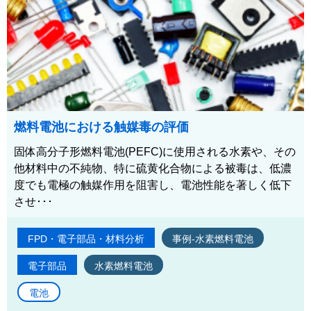
燃料電池における触媒毒の評価
固体高分子形燃料電池(PEFC)に使用される水素や、その
他材料中の不純物、特に硫黄化合物による被毒は、低濃
度でも電極の触媒作用を阻害し、電池性能を著しく低下
させ･･･
FPD・電子部品・材料分析
事例-水素燃料電池
電子部品
水素燃料電池
電池