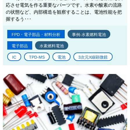
応させ電気を作る重要なパーツです。水素や酸素の流路
の状態など、内部構造を観察することは、電池性能を把
握するう･･･
FPD・電子部品・材料分析
事例-水素燃料電池
電子部品
水素燃料電池
IC
TPD-MS
電池
3次元X線顕微鏡