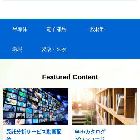
半導体
電子部品
一般材料
環境
製薬・医療
Featured Content
受託分析サービス動画配
Webカタログ
信
ダウンロード