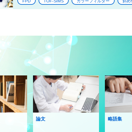
FPD
TOF-SIMS
カラーフィルター
斜め
論文
略語集