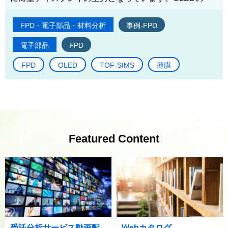
FPD・電子部品・材料分析
事例-FPD
電子部品
FPD
FPD
OLED
TOF-SIMS
薄膜
Featured Content
受託分析サービス動画配
Webカタログ