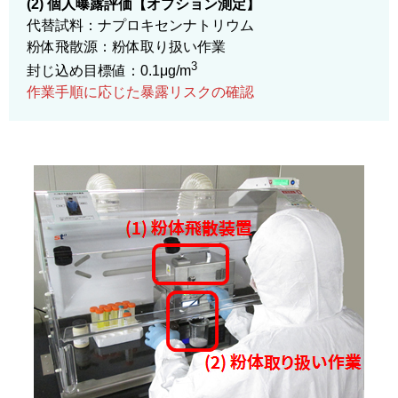
(2) 個人曝露評価【オプション測定】
代替試料：ナプロキセンナトリウム
粉体飛散源：粉体取り扱い作業
3
封じ込め目標値：0.1μg/m
作業手順に応じた暴露リスクの確認