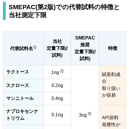
SMEPAC(第2版)での代替試料の特徴と
当社測定下限
SMEPAC
当社
推奨
1)
定量下限(/
特徴
代替試料名
定量下限(/
試料)
試料)
2)
ラクトース
1ng
賦形剤成
分
スクロース
0.2ng
取り扱い
が容易
マンニトール
0.4ng
ナプロキセンナ
3)
0.1ng
3ng
API原料
トリウム
発塵性が