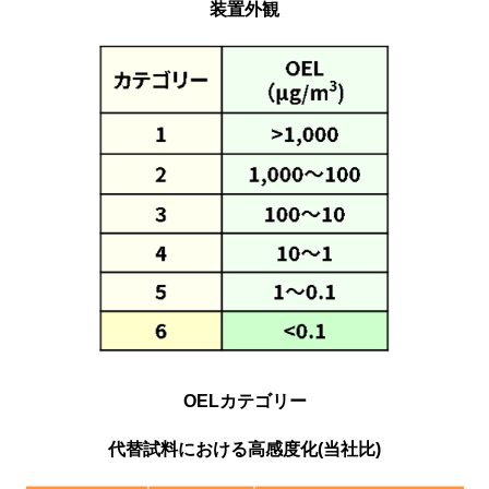
装置外観
OELカテゴリー
代替試料における高感度化(当社比)