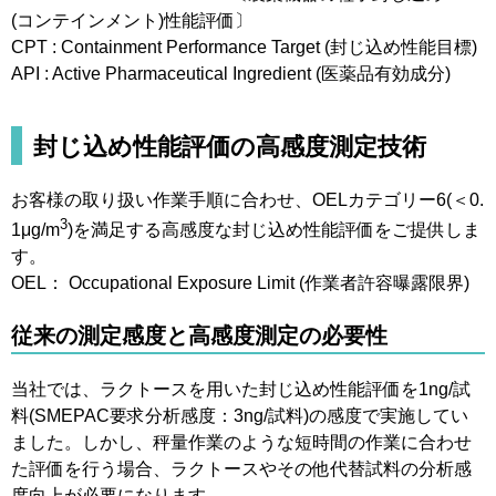
(コンテインメント)性能評価〕
CPT : Containment Performance Target (封じ込め性能目標)
API : Active Pharmaceutical Ingredient (医薬品有効成分)
封じ込め性能評価の高感度測定技術
お客様の取り扱い作業手順に合わせ、OELカテゴリー6(＜0.
3
1μg/m
)を満足する高感度な封じ込め性能評価をご提供しま
す。
OEL： Occupational Exposure Limit (作業者許容曝露限界)
従来の測定感度と高感度測定の必要性
当社では、ラクトースを用いた封じ込め性能評価を1ng/試
料(SMEPAC要求分析感度：3ng/試料)の感度で実施してい
ました。しかし、秤量作業のような短時間の作業に合わせ
た評価を行う場合、ラクトースやその他代替試料の分析感
度向上が必要になります。