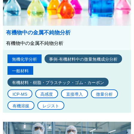
有機物中の金属不純物分析
有機物中の金属不純物分析
無機化学分析
事例-有機材料中の微量無機成分分析
一般材料
有機材料・樹脂・プラスチック・ゴム・カーボン
ICP-MS
高感度
直接導入
微量分析
有機溶媒
レジスト