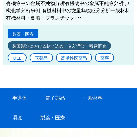
有機物中の金属不純物分析有機物中の金属不純物分析 無
機化学分析事例-有機材料中の微量無機成分分析一般材料
有機材料・樹脂・プラスチック･･･
製薬・医療
製薬製造における封じ込め・交差汚染・曝露調査
OEL
医薬品
高活性医薬品
薬塵
半導体
電子部品
一般材料
環境
製薬・医療