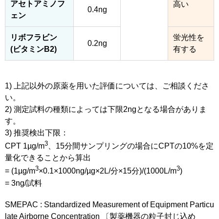
アセトアミノフ
高い
0.4ng
ェン
リボフラビン
蛍光性を
0.2ng
(ビタミンB2)
有する
1) 上記以外の原薬を用いた評価については、ご相談くださ
い。
2) 測定試料の種類によっては下限2ngとなる場合がありま
す。
3) 推奨検出下限：
3
CPT 1µg/m
、15分間サンプリングの場合にCPTの10%を定
量化できることから算出
3
3
= (1µg/m
×0.1×1000ng/µg×2L/分×15分)/(1000L/m
)
= 3ng/試料
SMEPAC : Standardized Measurement of Equipment Particu
late Airborne Concentration 〔製薬機器の粒子封じ込め