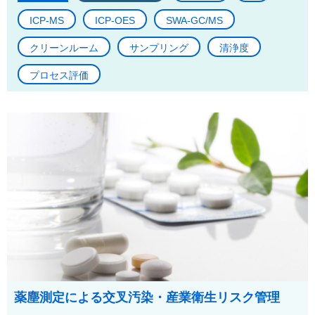
ICP-MS
ICP-OES
SWA-GC/MS
クリーンルーム
サンプリング
清浄度
プロセス評価
薬塵測定による交叉汚染・産業衛生リスク管理