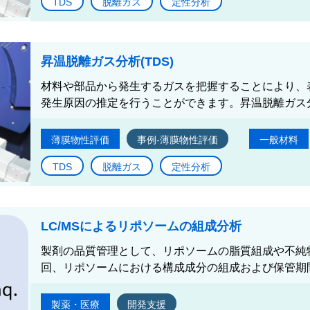
TDS
脱離ガス
定性分析
昇温脱離ガス分析(TDS)
材料や部品から発生するガスを把握することにより、
発生原因の推定を行うことができます。昇温脱離ガス分析
薄膜物性評価
事例-薄膜物性評価
一般材料
TDS
脱離ガス
定性分析
LC/MSによるリポソームの組成分析
製剤の品質管理として、リポソームの脂質組成や不純
回、リポソームにおける構成成分の組成および保管期間
製薬・医療
開発支援