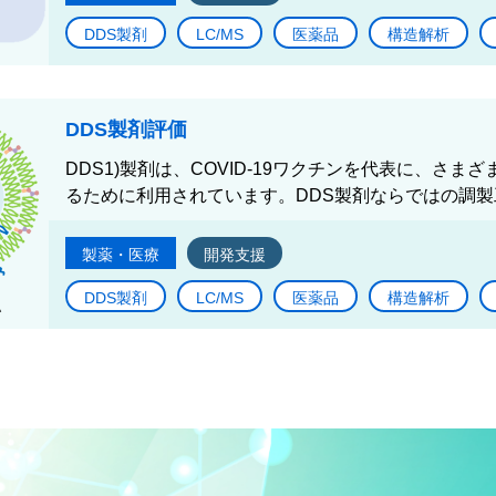
DDS製剤
LC/MS
医薬品
構造解析
DDS製剤評価
DDS1)製剤は、COVID-19ワクチンを代表に、さ
るために利用されています。DDS製剤ならではの調製
製薬・医療
開発支援
DDS製剤
LC/MS
医薬品
構造解析