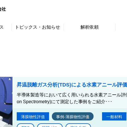
ス
トピックス・お知らせ
解析依頼
昇温脱離ガス分析(TDS)による水素アニール評
半導体製造等において広く用いられる水素アニール評価の一環とし
on Spectrometry)にて測定した事例をご紹介･･･
薄膜物性評価
事例-薄膜物性評価
一般材料