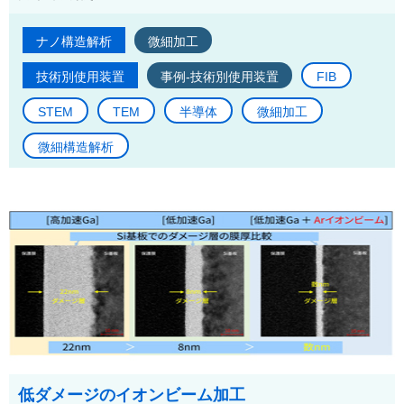
ナノ構造解析
微細加工
技術別使用装置
事例-技術別使用装置
FIB
STEM
TEM
半導体
微細加工
微細構造解析
低ダメージのイオンビーム加工