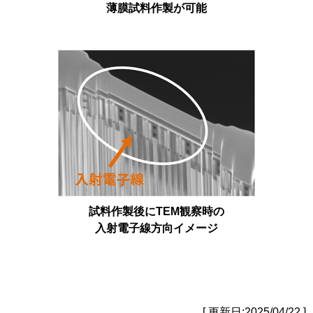
薄膜試料作製が可能
試料作製後にTEM観察時の
入射電子線方向イメージ
[ 更新日:2025/04/22 ]