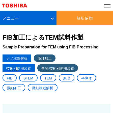
メニュー
解析依頼
FIB加工によるTEM試料作製
Sample Preparation for TEM using FIB Processing
ナノ構造解析
微細加工
技術別使用装置
事例-技術別使用装置
FIB
STEM
TEM
原理
半導体
微細加工
微細構造解析