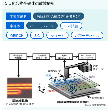
SiC化合物半導体の故障解析
半導体解析
故障解析の概要(初級者向け)
半導体
パワーデバイス
ESD試験
OBIRCH
SiC
ショート
パワーデバイス