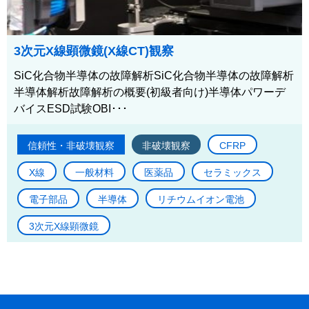
3次元X線顕微鏡(X線CT)観察
SiC化合物半導体の故障解析SiC化合物半導体の故障解析
半導体解析故障解析の概要(初級者向け)半導体パワーデ
バイスESD試験OBI･･･
信頼性・非破壊観察
非破壊観察
CFRP
X線
一般材料
医薬品
セラミックス
電子部品
半導体
リチウムイオン電池
3次元X線顕微鏡