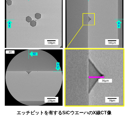
エッチピットを有するSiCウエーハのX線CT像