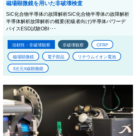
磁場顕微鏡を用いた非破壊検査
SiC化合物半導体の故障解析SiC化合物半導体の故障解析
半導体解析故障解析の概要(初級者向け)半導体パワーデ
バイスESD試験OBI･･･
信頼性・非破壊観察
非破壊観察
CFRP
磁場顕微鏡
電子部品
リチウムイオン電池
3次元X線顕微鏡