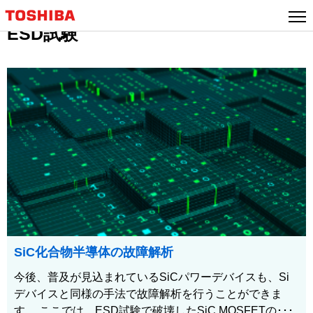
ESD試験
SiC化合物半導体の故障解析
今後、普及が見込まれているSiCパワーデバイスも、Si
デバイスと同様の手法で故障解析を行うことができま
す。 ここでは、ESD試験で破壊したSiC MOSFETの･･･