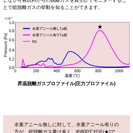
しながら各試料からの脱離ガスを真空計でモニターするこ
とで総脱離ガスの挙動を知ることができます。
昇温脱離ガスプロファイル(圧力プロファイル)
水素アニール無しに対して、水素アニール有りの
方が、総脱離ガス量は多く、約800℃付近(★)で