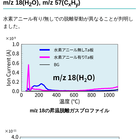
m/z 18(H
O), m/z 57(C
H
)
2
x
y
水素アニール有り/無しでの脱離挙動が異なることが判明し
ました。
m/z 18の昇温脱離ガスプロファイル