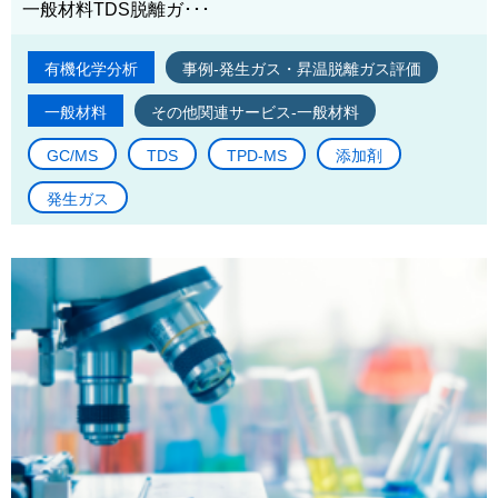
一般材料TDS脱離ガ･･･
有機化学分析
事例-発生ガス・昇温脱離ガス評価
一般材料
その他関連サービス-一般材料
GC/MS
TDS
TPD-MS
添加剤
発生ガス