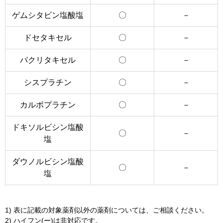
ゲムシタビン塩酸塩
〇
－
ドセタキセル
〇
－
パクリタキセル
〇
－
シスプラチン
〇
－
カルボプラチン
〇
－
ドキソルビシン塩酸
〇
－
塩
ダウノルビシン塩酸
〇
－
塩
1) 表に記載の対象薬剤以外の薬剤については、ご相談ください。
2) ハイフン(ー)は非対応です。