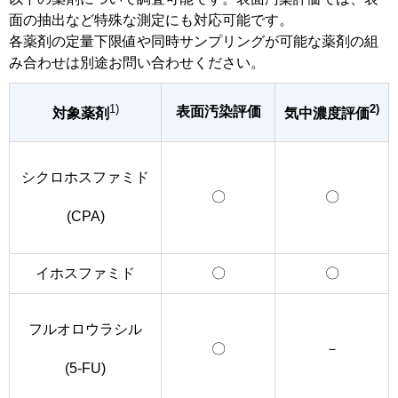
面の抽出など特殊な測定にも対応可能です。
各薬剤の定量下限値や同時サンプリングが可能な薬剤の組
み合わせは別途お問い合わせください。
1)
2)
表面汚染評価
対象薬剤
気中濃度評価
シクロホスファミド
〇
〇
(CPA)
イホスファミド
〇
〇
フルオロウラシル
〇
－
(5-FU)