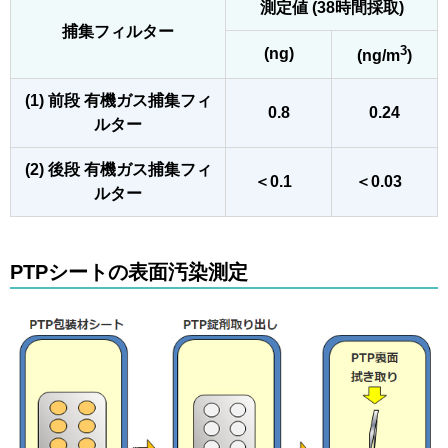
測定値 (38時間採取)
捕集フィルター
3
(ng)
(ng/m
)
(1) 前段 有機ガス捕集フィ
0.8
0.24
ルター
(2) 後段 有機ガス捕集フィ
＜0.1
＜0.03
ルター
PTPシートの表面汚染測定