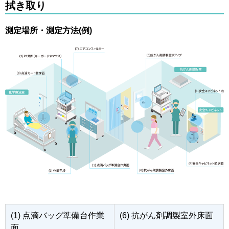
拭き取り
測定場所・測定方法(例)
(1) 点滴バッグ準備台作業
(6) 抗がん剤調製室外床面
面