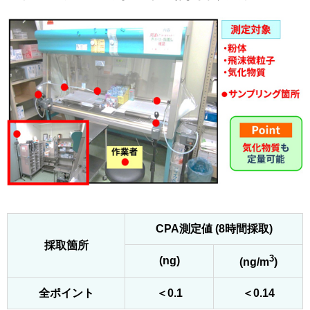
CPA測定値 (8時間採取)
採取箇所
3
(ng)
(ng/m
)
全ポイント
＜0.1
＜0.14