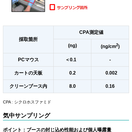
CPA測定値
採取箇所
2
(ng)
(ng/cm
)
PCマウス
＜0.1
-
カートの天板
0.2
0.002
クリーンブース内
8.0
0.16
CPA : シクロホスファミド
気中サンプリング
ポイント：ブースの封じ込め性能および個人曝露量