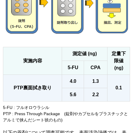
測定値 (ng)
定量下
実施内容
限値
5-FU
CPA
(ng)
4.0
1.3
PTP裏面拭き取り
0.1
5.6
2.2
5-FU : フルオロウラシル
PTP : Press Through Package (錠剤やカプセルをプラスチックと
アルミで挟んだシート状のもの)
以下の薬剤について調査可能です。表面汚染評価では、表