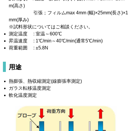
m(高さ)
引張；フィルムmax 4mm (幅)×25mm(長さ)×1
mm(厚み)
※試料形状についてはご相談ください。
測定温度 : 室温～600℃
昇温速度 : 1℃/min～40℃/min(通常5℃/min)
荷重範囲 : ±5.8N
用途
熱膨張、熱収縮測定(線膨張率測定)
ガラス転移温度測定
軟化温度測定