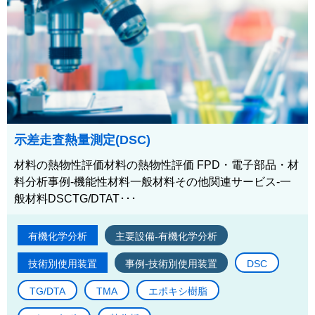
示差走査熱量測定(DSC)
材料の熱物性評価材料の熱物性評価 FPD・電子部品・材
料分析事例-機能性材料一般材料その他関連サービス-一
般材料DSCTG/DTAT･･･
有機化学分析
主要設備-有機化学分析
技術別使用装置
事例-技術別使用装置
DSC
TG/DTA
TMA
エポキシ樹脂