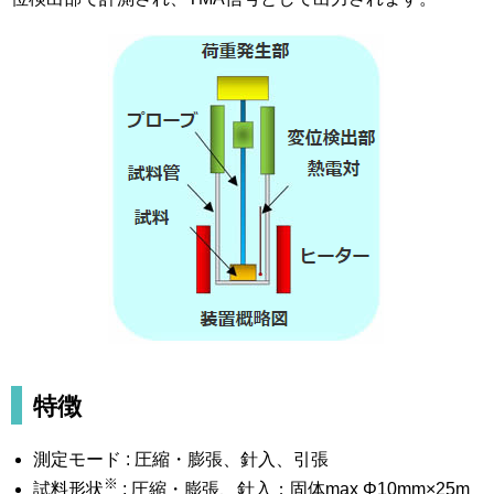
特徴
測定モード : 圧縮・膨張、針入、引張
※
試料形状
: 圧縮・膨張、針入；固体max Φ10mm×25m