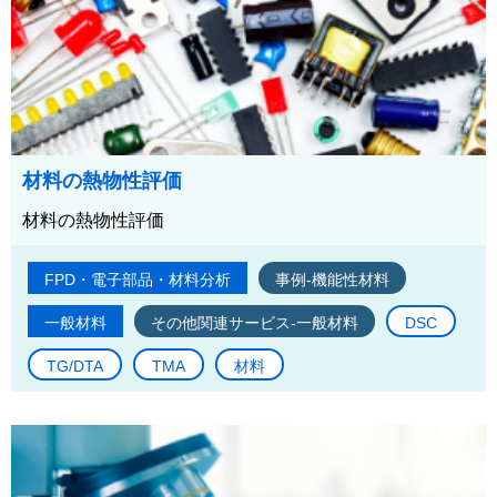
材料の熱物性評価
材料の熱物性評価
FPD・電子部品・材料分析
事例-機能性材料
一般材料
その他関連サービス-一般材料
DSC
TG/DTA
TMA
材料