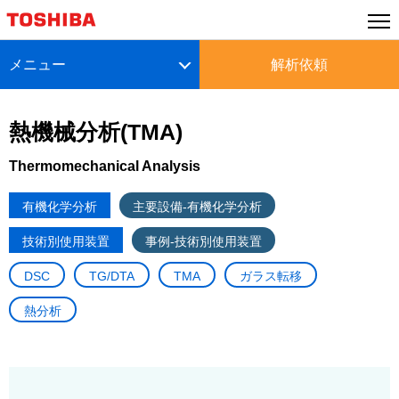
メニュー
解析依頼
熱機械分析(TMA)
Thermomechanical Analysis
有機化学分析
主要設備-有機化学分析
技術別使用装置
事例-技術別使用装置
DSC
TG/DTA
TMA
ガラス転移
熱分析