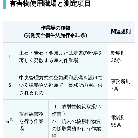
有害物使用職場と測定項目
作業場の種類
関連規則
(労働安全衛生法施行令21条)
土石・岩石・金属または炭素の粉塵を
粉塵則
1
著しく発散する屋内作業場
26条
中央管理方式の空気調和設備を設けて
事務所則
5
いる建築物の部屋で、事務所の用に供
7条
されるもの
ロ．放射性物質取扱い
放射線業務
作業室
電離則
1)
を行う作業
ハ．坑内の核原料物質
6
55条
場
の採取業務を行う作業
場