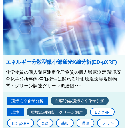
エネルギー分散型微小部蛍光X線分析(ED-µXRF)
化学物質の個人曝露測定化学物質の個人曝露測定 環境安
全化学分析事例-労働衛生に関わる評価環境環境規制物
質・グリーン調達グリーン調達個･･･
環境安全化学分析
主要設備-環境安全化学分析
環境
環境規制物質・グリーン調達
ED-XRF
ED-μXRF
X線
基板
膜厚
メッキ