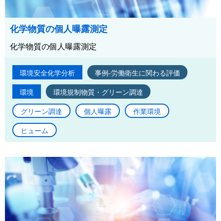
化学物質の個人曝露測定
化学物質の個人曝露測定
環境安全化学分析
事例-労働衛生に関わる評価
環境
環境規制物質・グリーン調達
グリーン調達
個人曝露
作業環境
ヒューム