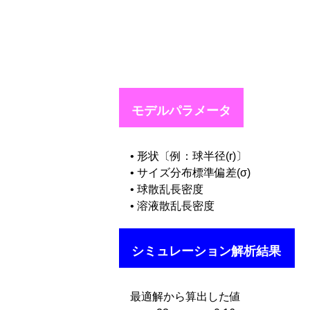
モデルパラメータ
• 形状〔例：球半径(r)〕
• サイズ分布標準偏差(σ)
• 球散乱長密度
• 溶液散乱長密度
シミュレーション解析結果
最適解から算出した値