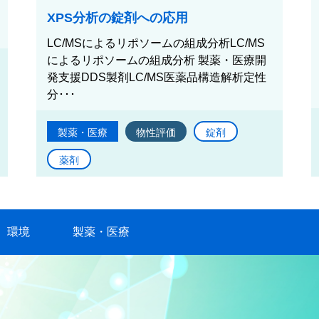
XPS分析の錠剤への応用
LC/MSによるリポソームの組成分析LC/MS
によるリポソームの組成分析 製薬・医療開
発支援DDS製剤LC/MS医薬品構造解析定性
分･･･
製薬・医療
物性評価
錠剤
薬剤
環境
製薬・医療