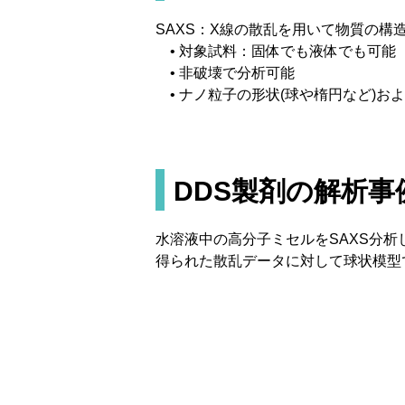
SAXS：X線の散乱を用いて物質の構
• 対象試料：固体でも液体でも可能
• 非破壊で分析可能
• ナノ粒子の形状(球や楕円など)お
DDS製剤の解析事
水溶液中の高分子ミセルをSAXS分析
得られた散乱データに対して球状模型