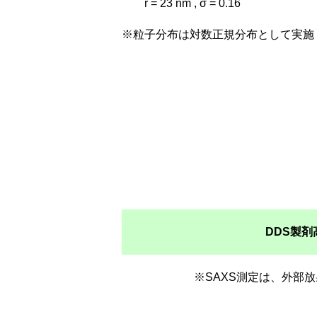
r = 23 nm , σ = 0.16
※粒子分布は対数正規分布として実施
DDS製
※SAXS測定は、外部