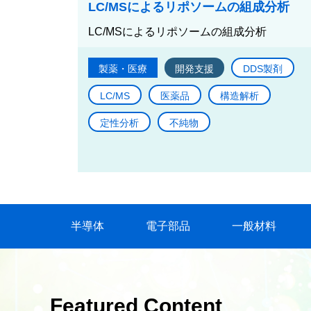
LC/MSによるリポソームの組成分析
LC/MSによるリポソームの組成分析
製薬・医療
開発支援
DDS製剤
LC/MS
医薬品
構造解析
定性分析
不純物
半導体
電子部品
一般材料
Featured Content