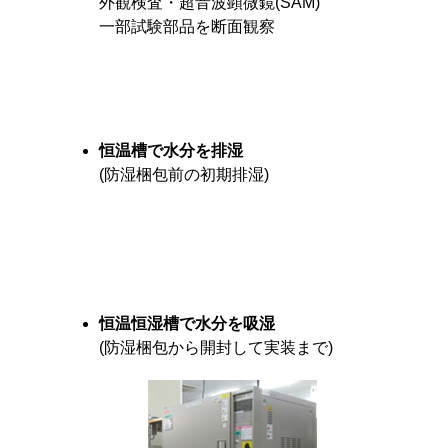
外観検査・超音波顕微鏡(SAM)
一部試験部品を断面観察
恒温槽で水分を排湿
(防湿梱包前の初期排湿)
恒温恒湿槽で水分を吸湿
(防湿梱包から開封して実装まで)