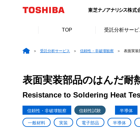
TOP
受託分析サービ
受託分析サービス
信頼性・非破壊観察
表面実装
表面実装部品のはんだ耐
Resistance to Soldering Heat Te
信頼性・非破壊観察
信頼性試験
半導体
一般材料
実装
電子部品
半導体