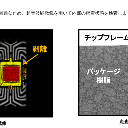
困難なため、超音波顕微鏡を用いて内部の密着状態を検査しま
走
鏡像