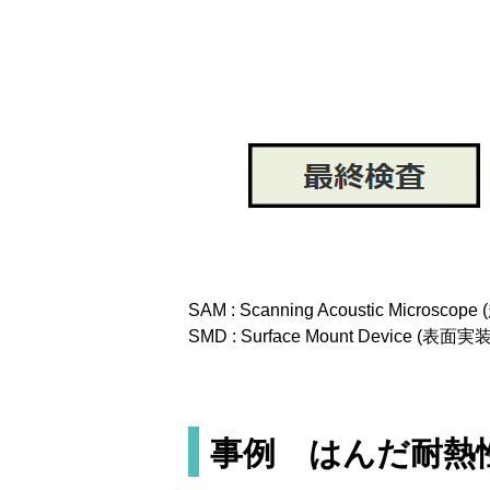
SAM : Scanning Acoustic Microsc
SMD : Surface Mount Device (表面
事例 はんだ耐熱