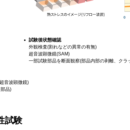
試験後状態確認
外観検査(割れなどの異常の有無)
超音波顕微鏡(SAM)
一部試験部品を断面観察(部品内部の剥離、クラ
ope (超音波顕微鏡)
実装部品)
性試験