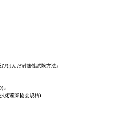
性及びはんだ耐熱性試験方法』
)』
on 電子情報技術産業協会規格)