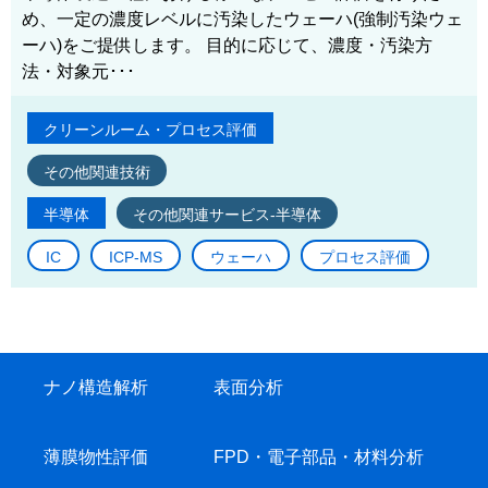
め、一定の濃度レベルに汚染したウェーハ(強制汚染ウェ
ーハ)をご提供します。 目的に応じて、濃度・汚染方
法・対象元･･･
クリーンルーム・プロセス評価
その他関連技術
半導体
その他関連サービス-半導体
IC
ICP-MS
ウェーハ
プロセス評価
ナノ構造解析
表面分析
薄膜物性評価
FPD・電子部品・材料分析