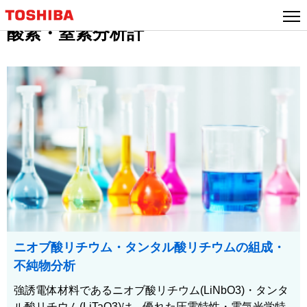
酸素・窒素分析計
ニオブ酸リチウム・タンタル酸リチウムの組成・
不純物分析
強誘電体材料であるニオブ酸リチウム(LiNbO3)・タンタ
ル酸リチウム(LiTaO3)は、優れた圧電特性・電気光学特