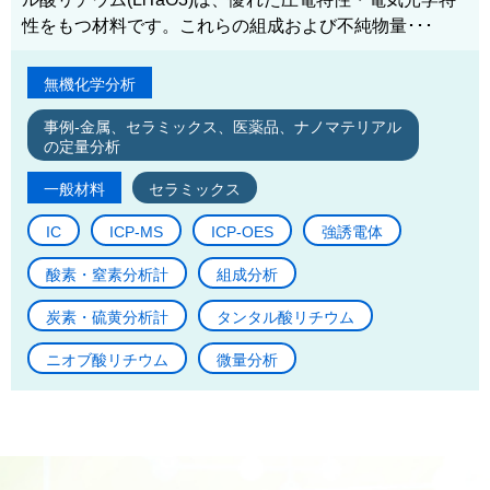
性をもつ材料です。これらの組成および不純物量･･･
無機化学分析
事例-金属、セラミックス、医薬品、ナノマテリアル
の定量分析
一般材料
セラミックス
IC
ICP-MS
ICP-OES
強誘電体
酸素・窒素分析計
組成分析
炭素・硫黄分析計
タンタル酸リチウム
ニオブ酸リチウム
微量分析